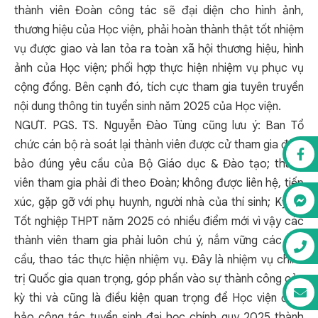
thành viên Đoàn công tác sẽ đại diện cho hình ảnh,
thương hiệu của Học viện, phải hoàn thành thật tốt nhiệm
vụ được giao và lan tỏa ra toàn xã hội thương hiệu, hình
ảnh của Học viện; phối hợp thực hiện nhiệm vụ phục vụ
cộng đồng. Bên cạnh đó, tích cực tham gia tuyên truyền
nội dung thông tin tuyển sinh năm 2025 của Học viện.
NGƯT. PGS. TS. Nguyễn Đào Tùng cũng lưu ý: Ban Tổ
chức cán bộ rà soát lại thành viên được cử tham gia đảm
bảo đúng yêu cầu của Bộ Giáo dục & Đào tạo; thành
viên tham gia phải đi theo Đoàn; không được liên hệ, tiếp
xúc, gặp gỡ với phụ huynh, người nhà của thí sinh; Kỳ thi
Tốt nghiệp THPT năm 2025 có nhiều điểm mới vì vậy các
thành viên tham gia phải luôn chú ý, nắm vững các yêu
cầu, thao tác thực hiện nhiệm vụ. Đây là nhiệm vụ chính
trị Quốc gia quan trọng, góp phần vào sự thành công của
kỳ thi và cũng là điều kiện quan trọng để Học viện đảm
bảo công tác tuyển sinh đại học chính quy 2025 thành