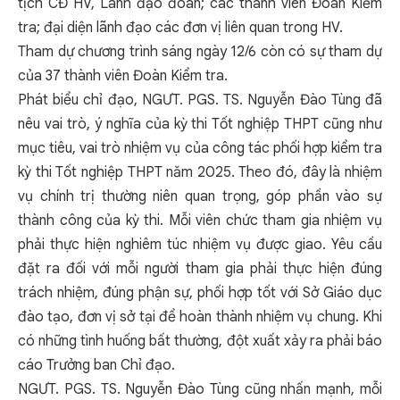
tịch CĐ HV, Lãnh đạo đoàn; các thành viên Đoàn Kiểm
tra; đại diện lãnh đạo các đơn vị liên quan trong HV.
Tham dự chương trình sáng ngày 12/6 còn có sự tham dự
của 37 thành viên Đoàn Kiểm tra.
Phát biểu chỉ đạo, NGƯT. PGS. TS. Nguyễn Đào Tùng đã
nêu vai trò, ý nghĩa của kỳ thi Tốt nghiệp THPT cũng như
mục tiêu, vai trò nhiệm vụ của công tác phối hợp kiểm tra
kỳ thi Tốt nghiệp THPT năm 2025. Theo đó, đây là nhiệm
vụ chính trị thường niên quan trọng, góp phần vào sự
thành công của kỳ thi. Mỗi viên chức tham gia nhiệm vụ
phải thực hiện nghiêm túc nhiệm vụ được giao. Yêu cầu
đặt ra đối với mỗi người tham gia phải thực hiện đúng
trách nhiệm, đúng phận sự, phối hợp tốt với Sở Giáo dục
đào tạo, đơn vị sở tại để hoàn thành nhiệm vụ chung. Khi
có những tình huống bất thường, đột xuất xảy ra phải báo
cáo Trưởng ban Chỉ đạo.
NGƯT. PGS. TS. Nguyễn Đào Tùng cũng nhấn mạnh, mỗi