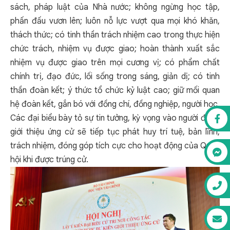
sách, pháp luật của Nhà nước; không ngừng học tập,
phấn đấu vươn lên; luôn nỗ lực vượt qua mọi khó khăn,
thách thức; có tinh thần trách nhiệm cao trong thực hiện
chức trách, nhiệm vụ được giao; hoàn thành xuất sắc
nhiệm vụ được giao trên mọi cương vị; có phẩm chất
chính trị, đạo đức, lối sống trong sáng, giản dị; có tinh
thần đoàn kết; ý thức tổ chức kỷ luật cao; giữ mối quan
hệ đoàn kết, gắn bó với đồng chí, đồng nghiệp, người học.
Các đại biểu bày tỏ sự tin tưởng, kỳ vọng vào người được
giới thiệu ứng cử sẽ tiếp tục phát huy trí tuệ, bản lĩnh,
trách nhiệm, đóng góp tích cực cho hoạt động của Quốc
hội khi được trúng cử.