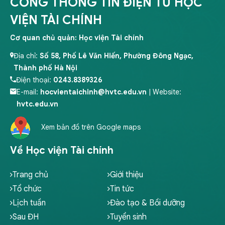
CỔNG THÔNG TIN ĐIỆN TỬ HỌC
VIỆN TÀI CHÍNH
Cơ quan chủ quản: Học viện Tài chính
Địa chỉ:
Số 58, Phố Lê Văn Hiến, Phường Đông Ngạc,
Thành phố Hà Nội
Điện thoại:
0243.8389326
E-mail:
hocvientaichinh@hvtc.edu.vn
| Website:
hvtc.edu.vn
Xem bản đồ trên Google maps
Về Học viện Tài chính
Trang chủ
Giới thiệu
Tổ chức
Tin tức
Lịch tuần
Đào tạo & Bồi dưỡng
Sau ĐH
Tuyển sinh