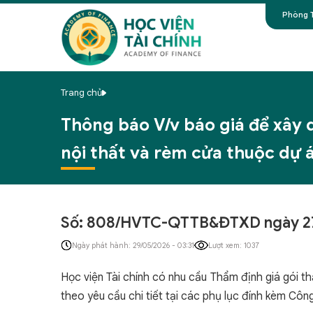
Phòng T
Trang chủ
Thông báo V/v báo giá để xây 
nội thất và rèm cửa thuộc dự 
Số: 808/HVTC-QTTB&ĐTXD ngày 27
Ngày phát hành: 29/05/2026 - 03:31
Lượt xem: 1037
Học viện Tài chính có nhu cầu Thẩm định giá gói th
theo yêu cầu chi tiết tại các phụ lục đính kèm Côn