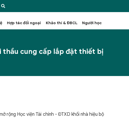
hệ
Hợp tác đối ngoại
Khảo thí & ĐBCL
Người học
thầu cung cấp lắp đặt thiết bị
 mở rộng Học viện Tài chính - ĐTXD khối nhà hiệu bộ