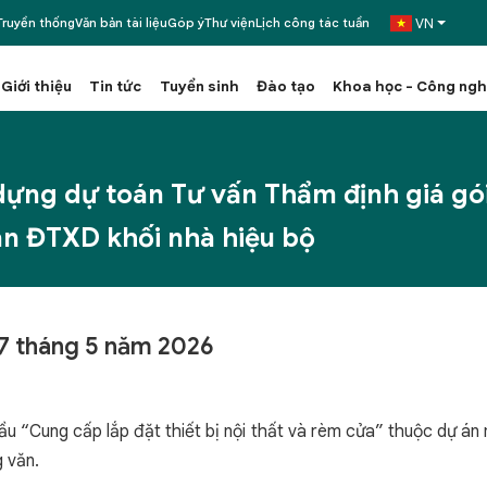
VN
ruyền thống
Văn bản tài liệu
Góp ý
Thư viện
Lịch công tác tuần
Giới thiệu
Tin tức
Tuyển sinh
Đào tạo
Khoa học - Công ng
dựng dự toán Tư vấn Thẩm định giá gói 
án ĐTXD khối nhà hiệu bộ
 tháng 5 năm 2026
ầu “Cung cấp lắp đặt thiết bị nội thất và rèm cửa” thuộc dự án
g văn.