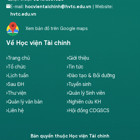
E-mail:
hocvientaichinh@hvtc.edu.vn
| Website:
hvtc.edu.vn
Xem bản đồ trên Google maps
Về Học viện Tài chính
Trang chủ
Giới thiệu
Tổ chức
Tin tức
Lịch tuần
Đào tạo & Bồi dưỡng
Sau ĐH
Tuyển sinh
Thư viện
Quản lý Sinh viên
Quản lý văn bản
Nghiên cứu KH
Liên hệ
Hội đồng CDGSCS
Bản quyền thuộc Học viện Tài chính