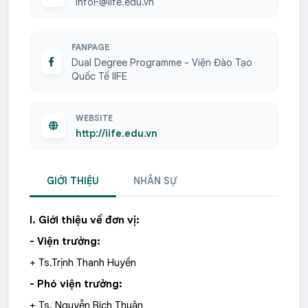
infoF@iife.edu.vn
FANPAGE
Dual Degree Programme - Viện Đào Tạo
Quốc Tế IIFE
WEBSITE
http://iife.edu.vn
GIỚI THIỆU
NHÂN SỰ
I. Giới thiệu về đơn vị:
- Viện trưởng:
+ Ts.Trịnh Thanh Huyền
- Phó viện trưởng:
+ Ts. Nguyễn Bích Thuận