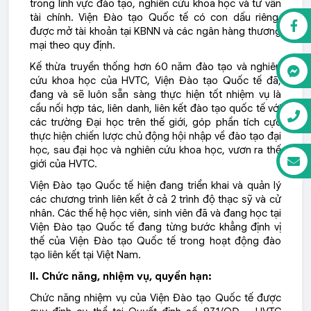
trong lĩnh vực đào tạo, nghiên cứu khoa học và tư vấn
tài chính. Viện Đào tạo Quốc tế có con dấu riêng,
được mở tài khoản tại KBNN và các ngân hàng thương
mại theo quy định.
Kế thừa truyền thống hơn 60 năm đào tạo và nghiên
cứu khoa học của HVTC, Viện Đào tạo Quốc tế đã,
đang và sẽ luôn sẵn sàng thực hiện tốt nhiệm vụ là
cầu nối hợp tác, liên danh, liên kết đào tạo quốc tế với
các trường Đại học trên thế giới, góp phần tích cực
thực hiện chiến lược chủ động hội nhập về đào tạo đại
học, sau đại học và nghiên cứu khoa học, vươn ra thế
giới của HVTC.
Viện Đào tạo Quốc tế hiện đang triển khai và quản lý
các chương trình liên kết ở cả 2 trình độ thạc sỹ và cử
nhân. Các thế hệ học viên, sinh viên đã và đang học tại
Viện Đào tạo Quốc tế đang từng bước khẳng định vị
thế của Viện Đào tạo Quốc tế trong hoạt động đào
tạo liên kết tại Việt Nam.
II. Chức năng, nhiệm vụ, quyền hạn:
Chức năng nhiệm vụ của Viện Đào tạo Quốc tế được