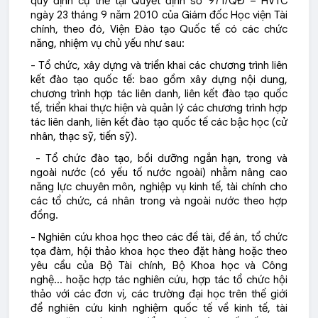
quy định cụ thể tại Quyết định số 971/QĐ – HVTC
ngày 23 tháng 9 năm 2010 của Giám đốc Học viện Tài
chính, theo đó, Viện Đào tạo Quốc tế có các chức
năng, nhiệm vụ chủ yếu như sau:
- Tổ chức, xây dựng và triển khai các chương trình liên
kết đào tạo quốc tế: bao gồm xây dựng nội dung,
chương trình hợp tác liên danh, liên kết đào tạo quốc
tế, triển khai thực hiện và quản lý các chương trình hợp
tác liên danh, liên kết đào tạo quốc tế các bậc học (cử
nhân, thạc sỹ, tiến sỹ).
- Tổ chức đào tạo, bồi dưỡng ngắn hạn, trong và
ngoài nước (có yếu tố nước ngoài) nhằm nâng cao
năng lực chuyên môn, nghiệp vụ kinh tế, tài chính cho
các tổ chức, cá nhân trong và ngoài nước theo hợp
đồng.
- Nghiên cứu khoa học theo các đề tài, đề án, tổ chức
tọa đàm, hội thảo khoa học theo đặt hàng hoặc theo
yêu cầu của Bộ Tài chính, Bộ Khoa học và Công
nghệ… hoặc hợp tác nghiên cứu, hợp tác tổ chức hội
thảo với các đơn vị, các trường đại học trên thế giới
để nghiên cứu kinh nghiệm quốc tế về kinh tế, tài