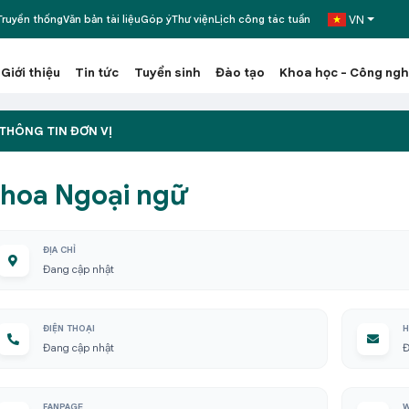
VN
ruyền thống
Văn bản tài liệu
Góp ý
Thư viện
Lịch công tác tuần
Giới thiệu
Tin tức
Tuyển sinh
Đào tạo
Khoa học - Công ng
THÔNG TIN ĐƠN VỊ
hoa Ngoại ngữ
ĐỊA CHỈ
Đang cập nhật
ĐIỆN THOẠI
H
Đang cập nhật
Đ
FANPAGE
W