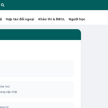
hệ
Hợp tác đối ngoại
Khảo thí & ĐBCL
Người học
ÒM THƯ
ang cập nhật
EBSITE