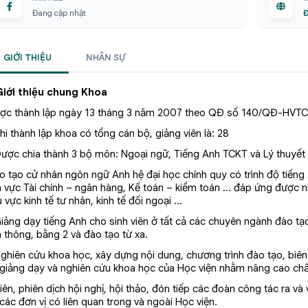
Đang cập nhật
Đ
GIỚI THIỆU
NHÂN SỰ
 Giới thiệu chung Khoa
ợc thành lập ngày 13 tháng 3 năm 2007 theo QĐ số 140/QĐ-HVTC
hi thành lập khoa có tổng cán bộ, giảng viên là: 28
Được chia thành 3 bộ môn: Ngoại ngữ, Tiếng Anh TCKT và Lý thuyết 
o tạo cử nhân ngôn ngữ Anh hệ đại học chính quy có trình độ tiếng
nh vực Tài chính – ngân hàng, Kế toán – kiểm toán … đáp ứng được
 vực kinh tế tư nhân, kinh tế đối ngoại …
Giảng dạy tiếng Anh cho sinh viên ở tất cả các chuyên ngành đào tạ
n thông, bằng 2 và đào tạo từ xa.
Nghiên cứu khoa học, xây dựng nội dung, chương trình đào tạo, biên 
 giảng dạy và nghiên cứu khoa học của Học viện nhằm nâng cao chấ
iên, phiên dịch hội nghị, hội thảo, đón tiếp các đoàn công tác ra v
các đơn vị có liên quan trong và ngoài Học viện.