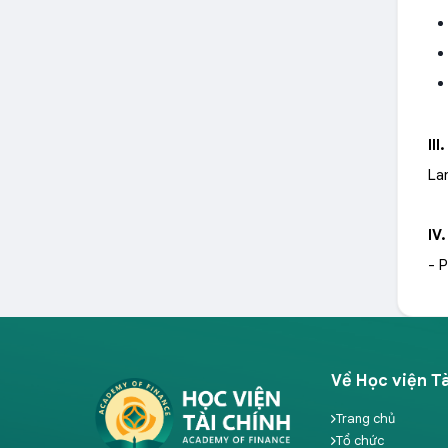
III
La
IV
- 
Về Học viện Tà
Trang chủ
Tổ chức