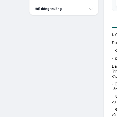
Hội đồng trường
I.
Đư
- K
- 
Đà
lĩ
khu
- 
liê
- 
vụ
- B
và 