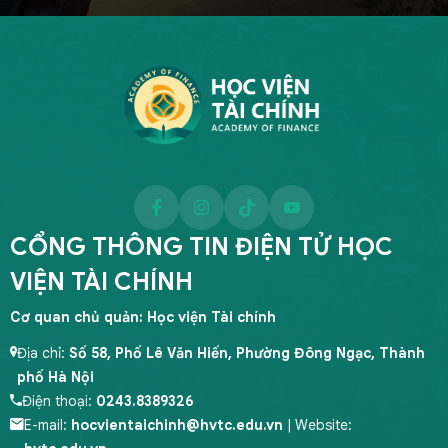
Quản lý công
Quản lý tài chính công
Quản lý công
Bảo hiểm
Bảo hiểm
Tài chính bảo hiểm
Bất động sản
CỔNG THÔNG TIN ĐIỆN TỬ HỌC
Thẩm định giá và kinh doanh bất động sản
VIỆN TÀI CHÍNH
Thẩm định giá và kinh doanh bất động sản (Theo định
hướng ACCA)
Cơ quan chủ quản: Học viện Tài chính
Bất động sản
Địa chỉ:
Số 58, Phố Lê Văn Hiến, Phường Đông Ngạc, Thành
Kiểm toán
phố Hà Nội
Kiểm toán
Điện thoại:
0243.8389326
Kiểm toán (theo định hướng ICAEW CFAB)
E-mail:
hocvientaichinh@hvtc.edu.vn
| Website: