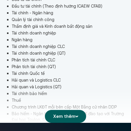
Đầu tư tài chính (Theo định hướng ICAEW CFAB)
Tài chính - Ngân hàng
Quản lý tài chính công
Thẩm định giá và Kinh doanh bất động sản
Tài chính doanh nghiệp
Ngân hàng
Tài chính doanh nghiệp CLC
Tài chính doanh nghiệp (QT)
Phân tích tài chính CLC
Phân tích tài chính (QT)
Tài chính Quốc tế
Hải quan và Logistics CLC
Hải quan và Logistics (QT)
Tài chính bảo hiểm
Thuế
Chương trình LKĐT mỗi bên cấp Một Bằng cử nhân DDP
Bảo hiểm - Ngân hàng - Tài chính (CTLK đào tạo với Trường
Xem thêm
Đại học Toulon, CH Pháp)
Kế toán – Kiểm soát – Kiểm toán (CTLK đào tạo với Trường