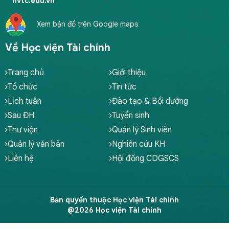
hvtc.edu.vn
Marketing
Marketing
Xem bản đồ trên Google maps
Digital Marketing (theo định hướng ICDL)
Về Học viện Tài chính
Kinh tế đầu tư
Kinh tế đầu tư
Trang chủ
Giới thiệu
Kinh tế đầu tư (Theo định hướng ACCA)
Tổ chức
Tin tức
Công nghệ thông tin
Lịch tuần
Đào tạo & Bồi dưỡng
Sau ĐH
Tuyển sinh
Trí tuệ nhân tạo trong tài chính kế toán
Thư viện
Quản lý Sinh viên
Công nghệ thông tin
Quản lý văn bản
Nghiên cứu KH
Khoa học dữ liệu
Liên hệ
Hội đồng CDGSCS
Khoa học dữ liệu
Khoa học dữ liệu trong tài chính
Kinh doanh quốc tế
Bản quyền thuộc Học viện Tài chính
@2026 Học viện Tài chính
Kinh doanh quốc tế (Theo định hướng ICAEW CFAB)
Kinh doanh quốc tế