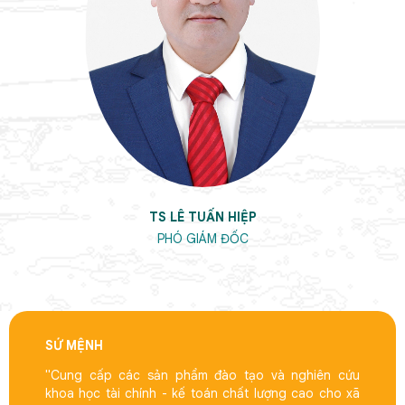
TS LÊ TUẤN HIỆP
PHÓ GIÁM ĐỐC
SỨ MỆNH
"Cung cấp các sản phẩm đào tạo và nghiên cứu
khoa học tài chính - kế toán chất lượng cao cho xã