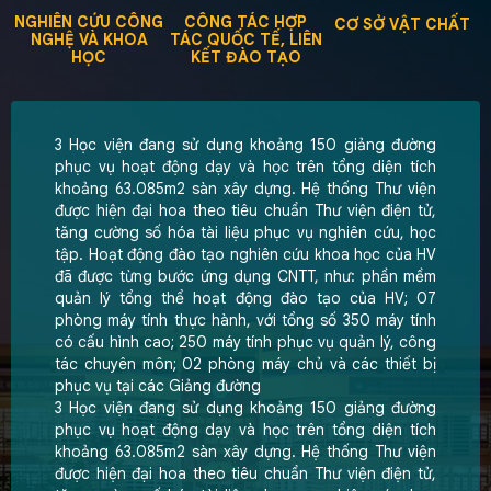
Đại học Toulon, CH Pháp)
NGHIÊN CỨU CÔNG
CÔNG TÁC HỢP
CƠ SỞ VẬT CHẤT
Tài chính Doanh nghiệp
NGHỆ VÀ KHOA
TÁC QUỐC TẾ, LIÊN
Tài chính - Ngân hàng 1
HỌC
KẾT ĐÀO TẠO
Kế toán
Kế toán
3 Học viện đang sử dụng khoảng 150 giảng đường
Kế toán doanh nghiệp
phục vụ hoạt động dạy và học trên tổng diện tích
Kế toán doanh nghiệp (theo định hướng ACCA)
khoảng 63.085m2 sàn xây dựng. Hệ thống Thư viện
Kế toán quản trị và Kiểm soát quản lý (Theo định hướng
được hiện đại hoa theo tiêu chuẩn Thư viện điện tử,
CMA)
tăng cường số hóa tài liệu phục vụ nghiên cứu, học
tập. Hoạt động đào tạo nghiên cứu khoa học của HV
Kế toán công
đã được từng bước ứng dụng CNTT, như: phần mềm
Kế toán công (Theo định hướng ACCA)
quản lý tổng thể hoạt động đào tạo của HV; 07
Kế toán doanh nghiệp CLC
phòng máy tính thực hành, với tổng số 350 máy tính
Kế toán doanh nghiệp (QT)
có cấu hình cao; 250 máy tính phục vụ quản lý, công
Kiểm toán
tác chuyên môn; 02 phòng máy chủ và các thiết bị
Kiểm toán CLC
phục vụ tại các Giảng đường
Kiểm toán (QT)
3 Học viện đang sử dụng khoảng 150 giảng đường
phục vụ hoạt động dạy và học trên tổng diện tích
Quản trị kinh doanh
khoảng 63.085m2 sàn xây dựng. Hệ thống Thư viện
được hiện đại hoa theo tiêu chuẩn Thư viện điện tử,
Quản trị doanh nghiệp