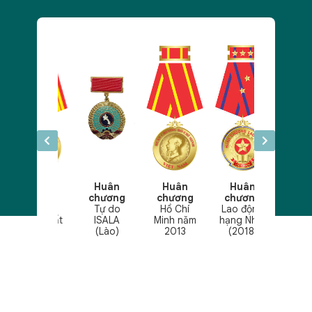
Huân
Huân
Huân
Huân
Huân
chương
chương
chương
chương
chương
Độc lập
Tự do
Hồ Chí
Lao động
Độc lập
hạng Nhất
ISALA
Minh năm
hạng Nhất
hạng Nhấ
(Lào)
2013
(2018)