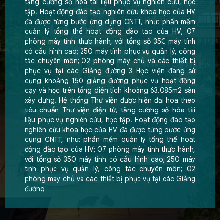
tăng cường số hóa tài liệu phục vụ nghiên cứu, học
Quản trị doanh nghiệp (Theo định hướng ICAEW CFAB)
tập. Hoạt động đào tạo nghiên cứu khoa học của HV
Quản trị Kinh doanh du lịch
đã được từng bước ứng dụng CNTT, như: phần mềm
quản lý tổng thể hoạt động đào tạo của HV; 07
Quản trị kinh doanh
phòng máy tính thực hành, với tổng số 350 máy tính
Marketing
có cấu hình cao; 250 máy tính phục vụ quản lý, công
Marketing số (QT)
tác chuyên môn; 02 phòng máy chủ và các thiết bị
phục vụ tại các Giảng đường 3 Học viện đang sử
Hệ thống thông tin quản lý
dụng khoảng 150 giảng đường phục vụ hoạt động
Hệ thống thông tin quản lý
dạy và học trên tổng diện tích khoảng 63.085m2 sàn
xây dựng. Hệ thống Thư viện được hiện đại hoa theo
Tin học tài chính kế toán
tiêu chuẩn Thư viện điện tử, tăng cường số hóa tài
Ngôn ngữ Anh
liệu phục vụ nghiên cứu, học tập. Hoạt động đào tạo
nghiên cứu khoa học của HV đã được từng bước ứng
Tiếng Anh tài chính kế toán
dụng CNTT, như: phần mềm quản lý tổng thể hoạt
Ngôn ngữ Anh
động đào tạo của HV; 07 phòng máy tính thực hành,
với tổng số 350 máy tính có cấu hình cao; 250 máy
Kinh tế
tính phục vụ quản lý, công tác chuyên môn; 02
phòng máy chủ và các thiết bị phục vụ tại các Giảng
Kinh tế
đường
Kinh tế và quản lý nguồn lực tài chính
Kinh tế đầu tư
Kinh tế luật