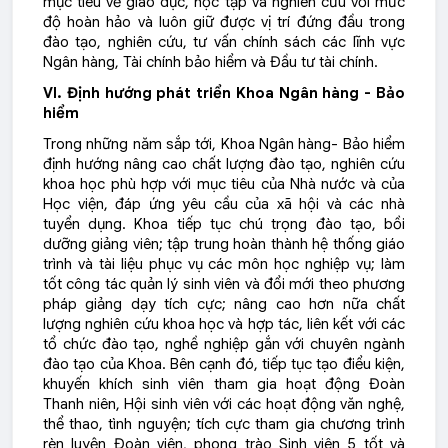
mục tiêu về giáo dục, học tập và nghiên cứu với mức
độ hoàn hảo và luôn giữ được vị trí đứng đầu trong
đào tạo, nghiên cứu, tư vấn chính sách các lĩnh vực
Ngân hàng, Tài chính bảo hiểm và Đầu tư tài chính.
VI. Định hướng phát triển Khoa Ngân hàng - Bảo
hiểm
Trong những năm sắp tới, Khoa Ngân hàng- Bảo hiểm
định hướng nâng cao chất lượng đào tạo, nghiên cứu
khoa học phù hợp với mục tiêu của Nhà nước và của
Học viện, đáp ứng yêu cầu của xã hội và các nhà
tuyển dụng. Khoa tiếp tục chú trọng đào tạo, bồi
dưỡng giảng viên; tập trung hoàn thành hệ thống giáo
trình và tài liệu phục vụ các môn học nghiệp vụ; làm
tốt công tác quản lý sinh viên và đổi mới theo phương
pháp giảng dạy tích cực; nâng cao hơn nữa chất
lượng nghiên cứu khoa học và hợp tác, liên kết với các
tổ chức đào tạo, nghề nghiệp gắn với chuyên ngành
đào tạo của Khoa. Bên cạnh đó, tiếp tục tạo điểu kiện,
khuyến khích sinh viên tham gia hoạt động Đoàn
Thanh niên, Hội sinh viên với các hoạt động văn nghệ,
thể thao, tình nguyện; tích cực tham gia chương trình
rèn luyện Đoàn viên, phong trào Sinh viên 5 tốt và