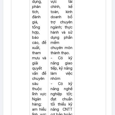
dụng,
vực tài
phân
chính, kế
tích,
toán, kinh
đánh
doanh bổ
giá,
trợ chuyên
tổng
ngành; thực
hợp,
hành và sử
báo
dụng phần
cáo, đề
mềm
xuất,
chuyên môn
tham
thành thạo.
mưu và
- Có kỹ
giải
năng giao
quyết
tiếp, kỹ năng
vấn đề
làm việc
chuyên
nhóm
sâu
- Có kỹ
thuộc
năng nghề
lĩnh vực
nghiệp tốt;
Ngân
đạt chuẩn
hàng;
tối thiểu kỹ
am hiểu
năng CNTT
lĩnh vực
cơ bản hoặc