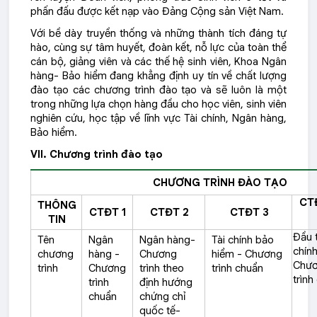
phấn đấu được kết nạp vào Đảng Cộng sản Việt Nam.
Với bề dày truyền thống và những thành tích đáng tự
hào, cùng sự tâm huyết, đoàn kết, nỗ lực của toàn thể
cán bộ, giảng viên và các thế hệ sinh viên, Khoa Ngân
hàng- Bảo hiểm đang khẳng định uy tín về chất lượng
đào tạo các chương trình đào tạo và sẽ luôn là một
trong những lựa chọn hàng đầu cho học viên, sinh viên
nghiên cứu, học tập về lĩnh vực Tài chính, Ngân hàng,
Bảo hiểm.
VII. Chương trình đào tạo
CHƯƠNG TRÌNH ĐÀO TẠO
CT
THÔNG
CTĐT 1
CTĐT 2
CTĐT 3
TIN
Đầu t
Tên
Ngân
Ngân hàng-
Tài chính bảo
chính
chương
hàng -
Chương
hiểm - Chương
Chư
trình
Chương
trình theo
trình chuẩn
trình
trình
định hướng
chuẩn
chứng chỉ
quốc tế-