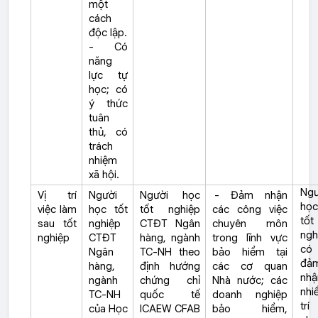
một
cách
độc lập.
- Có
năng
lực tự
học; có
ý thức
tuân
thủ, có
trách
nhiệm
xã hội.
Ngư
Vị trí
Người
Người học
- Đảm nhận
họ
việc làm
học tốt
tốt nghiệp
các công việc
tốt
sau tốt
nghiệp
CTĐT Ngân
chuyên môn
ngh
nghiệp
CTĐT
hàng, ngành
trong lĩnh vực
có
Ngân
TC-NH theo
bảo hiểm tại
đả
hàng,
định hướng
các cơ quan
nhậ
ngành
chứng chỉ
Nhà nước; các
nhi
TC-NH
quốc tế
doanh nghiệp
trí
của Học
ICAEW CFAB
bảo hiểm,