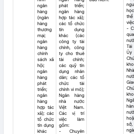
ngư
ngân
phát triển;
họ
hàng
ngân hàng
th
(ngân
hợp tác xã);
việc
hàng
các tổ chức
- C
thương
tín dụng
qua
mại;
khác (các
nướ
ngân
công ty tài
Tài
hàng
chính, công
Ủy
chính
ty cho thuê
Ch
sách xã
tài chính;
kho
hội;
các quỹ tín
Nh
ngân
dụng nhân
nướ
hàng
dân; các tổ
Gia
phát
chức tài
Ch
triển;
chính vi mô);
kho
ngân
Ngân hàng
Ng
hàng
nhà nước
hàn
hợp tác
Việt Nam.
nướ
xã); các
Các vị trí
hoặ
tổ chức
việc làm
sở,
tín dụng
gồm:
ngà
khác
- Chuyên