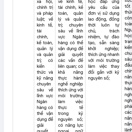
sức
xã hội,
về kinh tế,
học đáp ứng
tốt
chính trị
tài chính, kế
yêu cầu của
thứ
và pháp
toán, quản
đơn vị sử dụng
côn
luật; về
lý và quản
lao động, đồng
toà
kinh tế,
trị; chuyên
thời luôn
tự
Ngư
tài
sâu về lĩnh
chủ, trách
học
chính,
vực Ngân
nhiệm, tự đào
tra
kế toán,
hàng có thể
tạo, sẵn sàng
kiế
quản lý
vận dụng để
khởi nghiệp;
chu
và quản
giải quyết
thích ứng nhanh
sâ
trị; có
các vấn đề
với môi trường
đầu
kiến
liên quan; có
làm việc thay
chí
thức và
khả năng
đổi gắn với kỷ
năn
kỹ năng
thực hành
nguyên số;
thự
chuyên
nghề nghiệp
hàn
sâu về
thích ứng với
ngh
lĩnh vực
môi trường
ngh
Ngân
làm việc
phá
hàng có
thực tế
cá
thể vận
trong kỷ
năn
dụng để
nguyên số;
năn
giải
có năng lực
lãn
quyết
ngoại ngữ