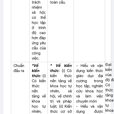
trách
toàn cầu.
nhiệm
xã hội;
có thể
học tập
ở trình
độ cao
hơn đáp
ứng yêu
cầu của
công
việc.
Đạt 
Chuẩn
*Về
* Về kiến
- Hiểu và vận
kiến
đầu ra
kiến
thức
: (i) Có
dụng kiến thức
của 
thức
: (i)
kiến thức
giáo dục đại
độ đ
Có kiến
nền tảng về
cương trong
Có 
thức
khoa học tự
học tập, nghiên
thứ
nền
nhiên, xã
cứu khoa học
tản
tảng về
hội, về chính
và làm việc
kho
khoa
trị và pháp
chuyên môn
tự n
học tự
luật; (ii) Kiến
- Hiều và vận
kho
nhiên,
thức cơ sở
dụng được