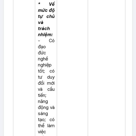
* Về
mức độ
tự chủ
và
trách
nhiệm:
- Có
đạo
đức
nghề
nghiệp
tốt; có
tư duy
đổi mới
và cầu
tiến;
năng
động và
sáng
tạo; có
thể làm
việc