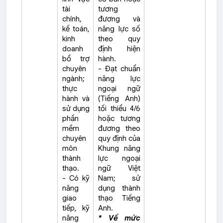
tài
tương
chính,
đương và
kế toán,
năng lực số
kinh
theo quy
doanh
định hiện
bổ trợ
hành.
chuyên
- Đạt chuẩn
ngành;
năng lực
thực
ngoại ngữ
hành và
(Tiếng Anh)
sử dụng
tối thiểu 4/6
phần
hoặc tương
mềm
đương theo
chuyên
quy định của
môn
Khung năng
thành
lực ngoại
thạo.
ngữ Việt
- Có kỹ
Nam; sử
năng
dụng thành
giao
thạo Tiếng
tiếp, kỹ
Anh.
năng
* Về mức