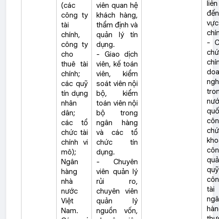
liê
(các
viên quan hệ
đến
công ty
khách hàng,
vự
tài
thẩm định và
chí
chính,
quản lý tín
- C
công ty
dụng.
chứ
cho
- Giao dịch
chí
thuê tài
viên, kế toán
doa
chính;
viên, kiểm
ngh
các quỹ
soát viên nội
tro
tín dụng
bộ, kiểm
nư
nhân
toán viên nội
quố
dân;
bộ trong
cô
các tổ
ngân hàng
chứ
chức tài
và các tổ
kho
chính vi
chức tín
cô
mô);
dụng.
qu
Ngân
- Chuyên
quỹ
hàng
viên quản lý
cô
nhà
rủi ro,
tài
nước
chuyên viên
ngâ
Việt
quản lý
hàn
Nam.
nguồn vốn,
thư