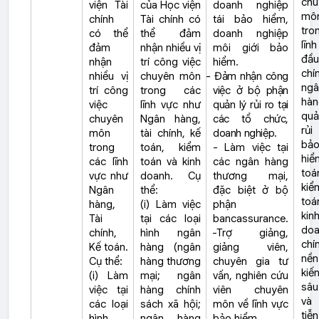
chu
viện Tài
của Học viện
doanh nghiệp
mô
chính
Tài chính có
tái bảo hiểm,
tro
có thể
thể đảm
doanh nghiệp
lĩn
đảm
nhận nhiều vị
môi giới bảo
đầu
nhận
trí công việc
hiểm.
chí
nhiều vị
chuyên môn
- Đảm nhận công
ngâ
trí công
trong các
việc ở bộ phận
hàn
việc
lĩnh vực như
quản lý rủi ro tại
qu
chuyên
Ngân hàng,
các tổ chức,
rủ
môn
tài chính, kế
doanh nghiệp.
bả
trong
toán, kiểm
- Làm việc tại
hiể
các lĩnh
toán và kinh
các ngân hàng
toá
vực như
doanh. Cụ
thương mại,
kiể
Ngân
thể:
đặc biệt ở bộ
to
hàng,
(i) Làm việc
phận
kin
Tài
tại các loại
bancassurance.
doa
chính,
hình ngân
-Trợ giảng,
chí
Kế toán.
hàng (ngân
giảng viên,
nền
Cụ thể:
hàng thương
chuyên gia tư
kiế
(i) Làm
mại; ngân
vấn, nghiên cứu
sâu
việc tại
hàng chính
viên chuyên
và
các loại
sách xã hội;
môn về lĩnh vực
tiễn
hình
ngân hàng
bảo hiểm.