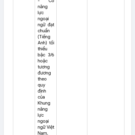
- Có
năng
lực
ngoại
ngữ đạt
chuẩn
(Tiếng
Anh) tối
thiểu
bậc 3/6
hoặc
tương
đương
theo
quy
định
của
Khung
năng
lực
ngoại
ngữ Việt
Nam.