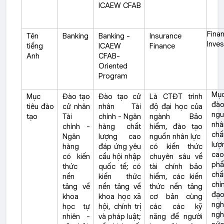
ICAEW CFAB
Finan
Tên
Banking
Banking -
Insurance
Inve
tiếng
ICAEW
Finance
Anh
CFAB-
Oriented
Program
Mục
Mục
Đào tạo
Đào tạo cử
Là CTĐT trình
đà
tiêu đào
cử nhân
nhân Tài
độ đại học của
ngu
tạo
Tài
chính - Ngân
ngành Bảo
nhâ
chính -
hàng chất
hiểm, đào tạo
chấ
Ngân
lượng cao
nguồn nhân lực
lượ
hàng
đáp ứng yêu
có kiến thức
ca
có kiến
cầu hội nhập
chuyên sâu về
ph
thức
quốc tế; có
tài chính bảo
chấ
nền
kiến thức
hiểm, các kiến
chí
tảng về
nền tảng về
thức nền tảng
đạ
khoa
khoa học xã
cơ bản cùng
ngh
học tự
hội, chính trị
các các kỹ
ngh
nhiên -
và pháp luật;
năng để người