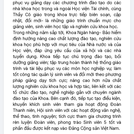
phục vụ giảng dạy các chương trình đào tạo do các
nhà khoa học trong và ngoài Học viện Tài chính, cùng
Thầy Cô giáo trong khoa trực tiếp biên soạn, cập
nhật, đổi mới- là những giáo trình chuẩn mực cho
giảng viên, sinh viên học tập và nghiên cứu khoa học.
Trong những năm sắp tới, Khoa Ngân hàng- Bảo hiểm
định hướng nâng cao chất lượng đào tạo, nghiên cứu
khoa học phù hợp với mục tiêu của Nhà nước và của
Học viện, đáp ứng yêu cầu của xã hội và các nhà
tuyển dụng. Khoa tiếp tục chú trọng đào tạo, bồi
dưỡng giảng viên; tập trung hoàn thành hệ thống giáo
trình và tài liệu phục vụ các môn học nghiệp vụ; làm
tốt công tác quản lý sinh viên và đổi mới theo phương
pháp giảng dạy tích cực; nâng cao hơn nữa chất
lượng nghiên cứu khoa học và hợp tác, liên kết với các
tổ chức đào tạo, nghề nghiệp gắn với chuyên ngành
đào tạo của Khoa. Bên cạnh đó, tiếp tục tạo điểu kiện,
khuyến khích sinh viên tham gia hoạt động Đoàn
Thanh niên, Hội sinh viên với các hoạt động văn nghệ,
thể thao, tình nguyện; tích cực tham gia chương trình
rèn luyện Đoàn viên, phong trào Sinh viên 5 tốt và
phấn đấu được kết nạp vào Đảng Cộng sản Việt Nam.