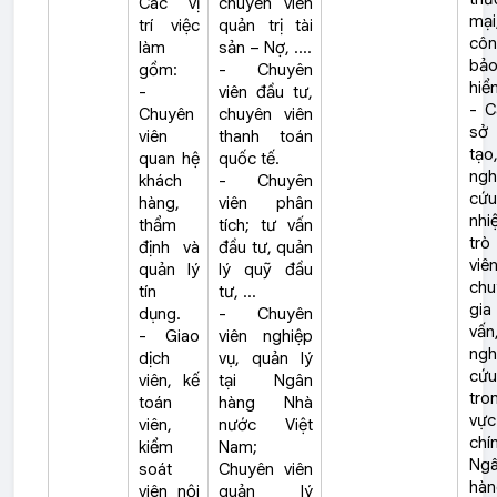
Các vị
chuyên viên
mại
trí việc
quản trị tài
cô
làm
sản – Nợ, ....
bả
gồm:
- Chuyên
hiểm
-
viên đầu tư,
- C
Chuyên
chuyên viên
sở
viên
thanh toán
tạo
quan hệ
quốc tế.
ngh
khách
- Chuyên
cứu
hàng,
viên phân
nhi
thẩm
tích; tư vấn
trò
định và
đầu tư, quản
viên
quản lý
lý quỹ đầu
chu
tín
tư, …
gi
dụng.
- Chuyên
vấn
- Giao
viên nghiệp
ngh
dịch
vụ, quản lý
cứu
viên, kế
tại Ngân
tro
toán
hàng Nhà
vự
viên,
nước Việt
ch
kiểm
Nam;
Ng
soát
Chuyên viên
hà
viên nội
quản lý