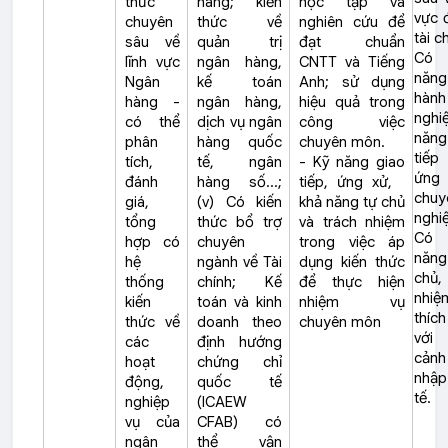
thức
hàng; kiến
học tập và
vực 
chuyên
thức về
nghiên cứu để
tài c
sâu về
quản trị
đạt chuẩn
Có
lĩnh vực
ngân hàng,
CNTT và Tiếng
năng
Ngân
kế toán
Anh; sử dụng
hành
hàng -
ngân hàng,
hiệu quả trong
nghi
có thể
dịch vụ ngân
công việc
năng
phân
hàng quốc
chuyên môn.
tiế
tích,
tế, ngân
- Kỹ năng giao
ứn
đánh
hàng số…;
tiếp, ứng xử,
chuy
giá,
(v) Có kiến
khả năng tự chủ
nghi
tổng
thức bổ trợ
và trách nhiệm
Có
hợp có
chuyên
trong việc áp
năn
hệ
ngành về Tài
dụng kiến thức
chủ,
thống
chính; Kế
để thực hiện
nhi
kiến
toán và kinh
nhiệm vụ
thíc
thức về
doanh theo
chuyên môn
với
các
định hướng
cản
hoạt
chứng chỉ
nhập
động,
quốc tế
tế.
nghiệp
(ICAEW
vụ của
CFAB) có
ngân
thể vận