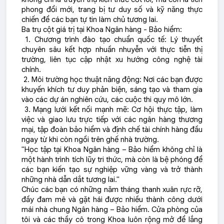
phong đổi mới, trang bị tư duy số và kỹ năng thực
chiến để các bạn tự tin làm chủ tương lai.
Ba trụ cột giá trị tại Khoa Ngân hàng - Bảo hiểm:
1. Chương trình đào tạo chuẩn quốc tế: Lý thuyết
chuyên sâu kết hợp nhuần nhuyễn với thực tiễn thị
trường, liên tục cập nhật xu hướng công nghệ tài
chính.
2. Môi trường học thuật năng động: Nơi các bạn được
khuyến khích tư duy phản biện, sáng tạo và tham gia
vào các dự án nghiên cứu, các cuộc thi quy mô lớn.
3. Mạng lưới kết nối mạnh mẽ: Cơ hội thực tập, làm
việc và giao lưu trực tiếp với các ngân hàng thương
mại, tập đoàn bảo hiểm và định chế tài chính hàng đầu
ngay từ khi còn ngồi trên ghế nhà trường.
"Học tập tại Khoa Ngân hàng – Bảo hiểm không chỉ là
một hành trình tích lũy tri thức, mà còn là bệ phóng để
các bạn kiến tạo sự nghiệp vững vàng và trở thành
những nhà dẫn dắt tương lai."
Chúc các bạn có những năm tháng thanh xuân rực rỡ,
đầy đam mê và gặt hái được nhiều thành công dưới
mái nhà chung Ngân hàng – Bảo hiểm. Cửa phòng của
tôi và các thầy cô trong Khoa luôn rộng mở để lắng