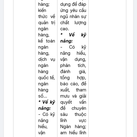
hàng;
dụng để đáp
kiến
ứng yêu cầu
thức về
ngũ nhân sự
quản trị
chất lượng
ngân
cao.
hàng,
* Về kỹ
kế toán
năng:
ngân
- Có kỹ
hàng,
năng hiểu,
dịch vụ
vận dụng,
ngân
phân tích,
hàng
đánh giá,
quốc tế,
tổng hợp,
ngân
báo cáo, đề
hàng
xuất, tham
số…
mưu và giải
* Về kỹ
quyết vấn
năng:
đề chuyên
- Có kỹ
sâu thuộc
năng
lĩnh vực
hiểu,
Ngân hàng;
vận
am hiểu lĩnh