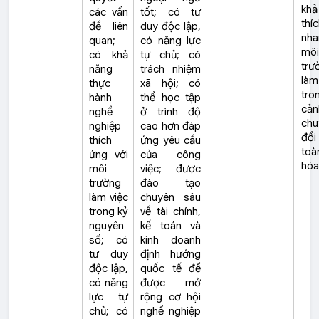
khả
các vấn
tốt; có tư
thí
đề liên
duy độc lập,
nha
quan;
có năng lực
môi
có khả
tự chủ; có
trư
năng
trách nhiệm
làm
thực
xã hội; có
tro
hành
thể học tập
cản
nghề
ở trình độ
chu
nghiệp
cao hơn đáp
đổi
thích
ứng yêu cầu
toà
ứng với
của công
hóa
môi
việc; được
trường
đào tạo
làm việc
chuyên sâu
trong kỷ
về tài chính,
nguyên
kế toán và
số; có
kinh doanh
tư duy
định hướng
độc lập,
quốc tế để
có năng
được mở
lực tự
rộng cơ hội
chủ; có
nghề nghiệp