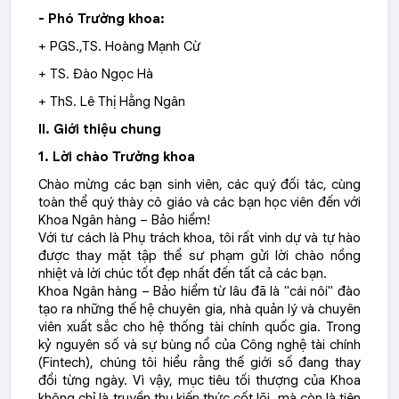
- Phó Trưởng khoa:
+
PGS.,TS. Hoàng Mạnh Cừ
+ TS. Đào Ngọc Hà
+ ThS. Lê Thị Hằng Ngân
II. Giới thiệu chung
1. Lời chào Trưởng khoa
Chào mừng các bạn sinh viên, các quý đối tác, cùng
toàn thể quý thày cô giáo và các bạn học viên đến với
Khoa Ngân hàng – Bảo hiểm!
Với tư cách là Phụ trách khoa, tôi rất vinh dự và tự hào
được thay mặt tập thể sư phạm gửi lời chào nồng
nhiệt và lời chúc tốt đẹp nhất đến tất cả các bạn.
Khoa Ngân hàng – Bảo hiểm từ lâu đã là "cái nôi" đào
tạo ra những thế hệ chuyên gia, nhà quản lý và chuyên
viên xuất sắc cho hệ thống tài chính quốc gia. Trong
kỷ nguyên số và sự bùng nổ của Công nghệ tài chính
(Fintech), chúng tôi hiểu rằng thế giới số đang thay
đổi từng ngày. Vì vậy, mục tiêu tối thượng của Khoa
không chỉ là truyền thụ kiến thức cốt lõi, mà còn là tiên