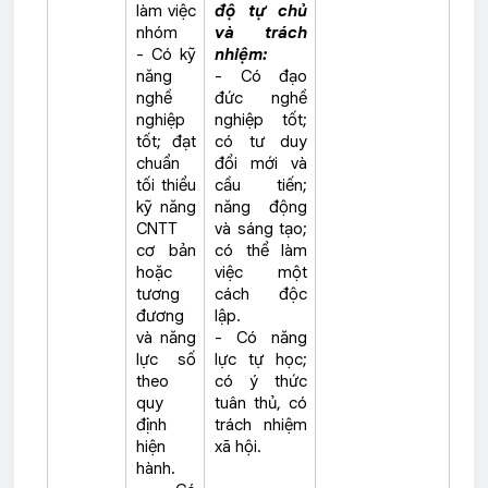
làm việc
độ tự chủ
nhóm
và trách
- Có kỹ
nhiệm:
năng
- Có đạo
nghề
đức nghề
nghiệp
nghiệp tốt;
tốt; đạt
có tư duy
chuẩn
đổi mới và
tối thiểu
cầu tiến;
kỹ năng
năng động
CNTT
và sáng tạo;
cơ bản
có thể làm
hoặc
việc một
tương
cách độc
đương
lập.
và năng
- Có năng
lực số
lực tự học;
theo
có ý thức
quy
tuân thủ, có
định
trách nhiệm
hiện
xã hội.
hành.