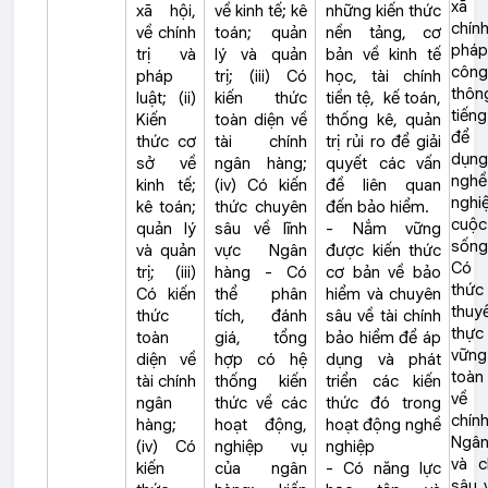
xã 
xã hội,
về kinh tế; kê
những kiến thức
chín
về chính
toán; quản
nền tảng, cơ
pháp
trị và
lý và quản
bản về kinh tế
công
pháp
trị; (iii) Có
học, tài chính
thôn
luật; (ii)
kiến thức
tiền tệ, kế toán,
tiến
Kiến
toàn diện về
thống kê, quản
để
thức cơ
tài chính
trị rủi ro để giải
dụn
sở về
ngân hàng;
quyết các vấn
nghề
kinh tế;
(iv) Có kiến
đề liên quan
nghi
kê toán;
thức chuyên
đến bảo hiểm.
cuộc
quản lý
sâu về lĩnh
- Nắm vững
sống
và quản
vực Ngân
được kiến thức
Có 
trị; (iii)
hàng - Có
cơ bản về bảo
thứ
Có kiến
thể phân
hiểm và chuyên
thuy
thức
tích, đánh
sâu về tài chính
thực
toàn
giá, tổng
bảo hiểm để áp
vững
diện về
hợp có hệ
dụng và phát
toàn
tài chính
thống kiến
triển các kiến
về
ngân
thức về các
thức đó trong
chí
hàng;
hoạt động,
hoạt động nghề
Ngân
(iv) Có
nghiệp vụ
nghiệp
và c
kiến
của ngân
- Có năng lực
sâu v