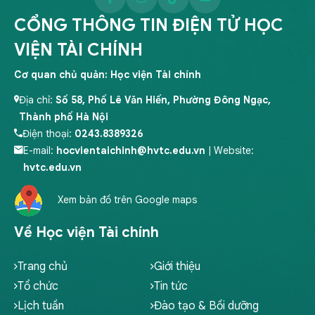
CỔNG THÔNG TIN ĐIỆN TỬ HỌC
VIỆN TÀI CHÍNH
Cơ quan chủ quản: Học viện Tài chính
Địa chỉ:
Số 58, Phố Lê Văn Hiến, Phường Đông Ngạc,
Thành phố Hà Nội
Điện thoại:
0243.8389326
E-mail:
hocvientaichinh@hvtc.edu.vn
| Website:
hvtc.edu.vn
Xem bản đồ trên Google maps
Về Học viện Tài chính
Trang chủ
Giới thiệu
Tổ chức
Tin tức
Lịch tuần
Đào tạo & Bồi dưỡng