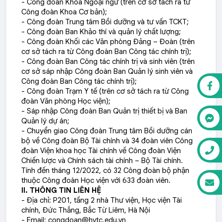
- Công đoàn Khoa Ngoại ngữ (trên cơ sở tách ra từ
Công đoàn Khoa Cơ bản);
- Công đoàn Trung tâm Bồi dưỡng và tư vấn TCKT;
- Công đoàn Ban Khảo thí và quản lý chất lượng;
- Công đoàn Khối các Văn phòng Đảng – Đoàn (trên
cơ sở tách ra từ Công đoàn Ban Công tác chính trị);
- Công đoàn Ban Công tác chính trị và sinh viên (trên
cơ sở sáp nhập Công đoàn Ban Quản lý sinh viên và
Công đoàn Ban Công tác chính trị);
- Công đoàn Trạm Y tế (trên cơ sở tách ra từ Công
đoàn Văn phòng Học viện);
- Sáp nhập Công đoàn Ban Quản trị thiết bị và Ban
Quản lý dự án;
- Chuyển giao Công đoàn Trung tâm Bồi dưỡng cán
bộ về Công đoàn Bộ Tài chính và 34 đoàn viên Công
đoàn Viện khoa học Tài chính về Công đoàn Viện
Chiến lược và Chính sách tài chính – Bộ Tài chính.
Tính đến tháng 12/2022, có 32 Công đoàn bộ phận
thuộc Công đoàn Học viện với 633 đoàn viên.
II. THÔNG TIN LIÊN HỆ
- Địa chỉ: P201, tầng 2 nhà Thư viện, Học viện Tài
chính, Đức Thắng, Bắc Từ Liêm, Hà Nội
- Email: congdoan@hvtc.edu.vn