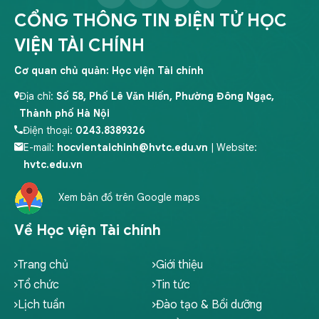
CỔNG THÔNG TIN ĐIỆN TỬ HỌC
VIỆN TÀI CHÍNH
Cơ quan chủ quản: Học viện Tài chính
Địa chỉ:
Số 58, Phố Lê Văn Hiến, Phường Đông Ngạc,
Thành phố Hà Nội
Điện thoại:
0243.8389326
E-mail:
hocvientaichinh@hvtc.edu.vn
| Website:
hvtc.edu.vn
Xem bản đồ trên Google maps
Về Học viện Tài chính
Trang chủ
Giới thiệu
Tổ chức
Tin tức
Lịch tuần
Đào tạo & Bồi dưỡng