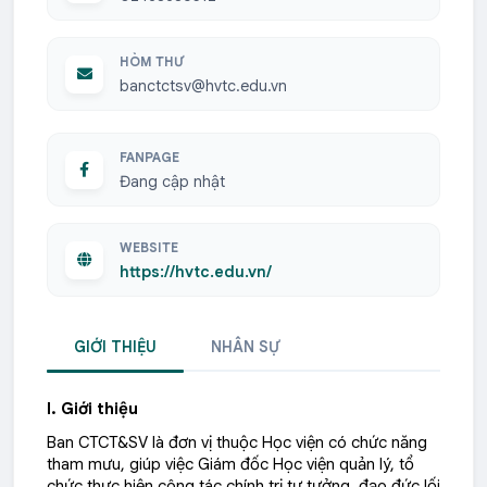
HÒM THƯ
banctctsv@hvtc.edu.vn
FANPAGE
Đang cập nhật
WEBSITE
https://hvtc.edu.vn/
GIỚI THIỆU
NHÂN SỰ
I. Giới thiệu
Ban CTCT&SV là đơn vị thuộc Học viện có chức năng
tham mưu, giúp việc Giám đốc Học viện quản lý, tổ
chức thực hiện công tác chính trị tư tưởng, đạo đức lối