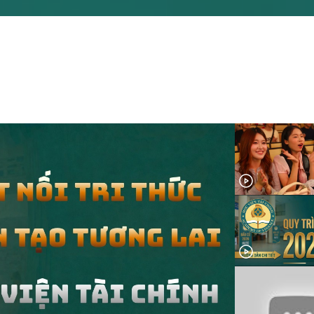
 Trải qua quá trình xây dựng
át triển, Khoa đã từng bước
 định vị thế là một trong
 đơn vị đào tạo và nghiên
 tín trong lĩnh vực kinh tế –
ính tại Việt Nam.