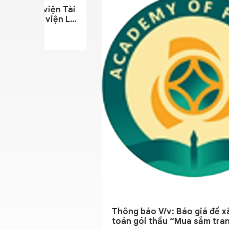
ông báo V/v: Báo giá để xây dựng dự
Thông b
án gói thầu “Mua sắm trang thiết bị,
dự toán 