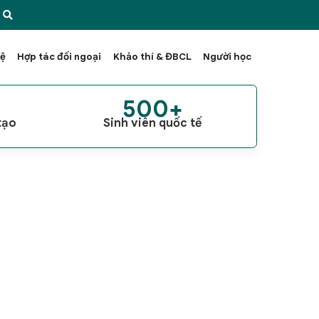
hệ
Hợp tác đối ngoại
Khảo thí & ĐBCL
Người học
+
500+
tạo
Sinh viên quốc tế