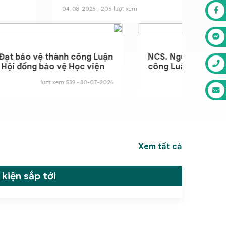
ợt xem
NCS. Đỗ Văn Đạt bảo vệ thành công Lu
hính
án tiến sỹ tại Hội đồng bảo vệ Học viện
Tài chính
0-07-2026 - 778 lượt xem
30-07-2026 - 539 lượ
Xem tất cả
 kiện sắp tới