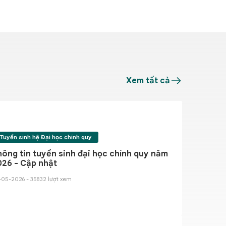
tọa đàm góp ý các dự án luật dự kiến
Kết nối tri 
Xem tất cả
hông thường lệ tháng 8/2026
phối hợp ch
31-07-2026 - 365 
Tuyển sinh hệ Đại học chính quy
ông tin tuyển sinh đại học chính quy năm
026 - Cập nhật
-05-2026 - 35832 lượt xem