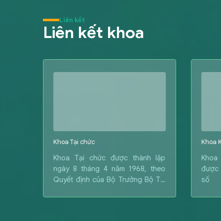
Liên kết
Liên kết khoa
Khoa Tại chức
Khoa K
ày 13
Khoa Tại chức được thành lập
Khoa 
QĐ số
ngày 8 tháng 4 năm 1968, theo
được 
07
Quyết định của Bộ Trưởng Bộ Tài
số 
chính, về việc giao nhiệm vụ đào
23/07
tạo đại học hệ Tại chức (Hiện nay
chính
là hình thức Vừa làm vừa học) cho
Ban t