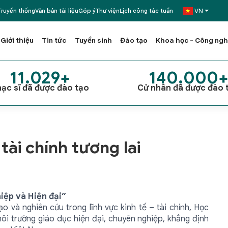
VN
ruyền thống
Văn bản tài liệu
Góp ý
Thư viện
Lịch công tác tuần
Giới thiệu
Tin tức
Tuyển sinh
Đào tạo
Khoa học - Công ng
11.029+
140.000
ạc sĩ đã được đào tạo
Cử nhân đã được đào 
tài chính tương lai
iệp và Hiện đại”
o và nghiên cứu trong lĩnh vực kinh tế – tài chính, Học
môi trường giáo dục hiện đại, chuyên nghiệp, khẳng định