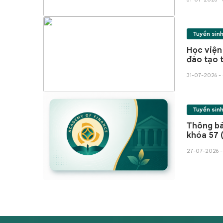
Tuyển sin
Học viện Tài ch
đào tạo 
Ngôn ngữ
31-07-2026 - 
Tuyển sin
Thông bá
khóa 57 
27-07-2026 -