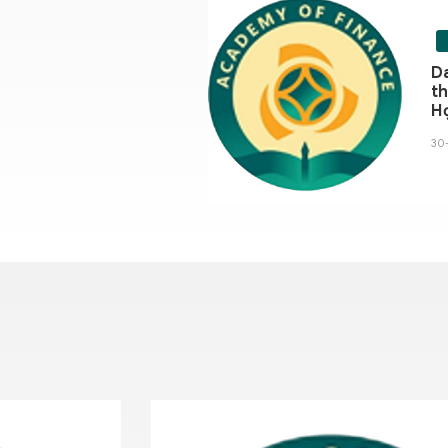
Da
th
Họ
v
30