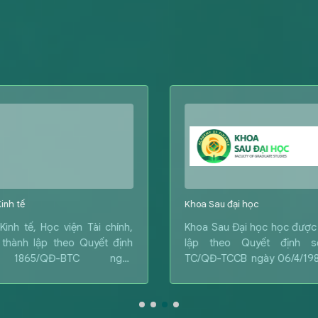
inh tế
Khoa Sau đại học
Kinh tế, Học viện Tài chính,
Khoa Sau Đại học học được
thành lập theo Quyết định
lập theo Quyết định s
1865/QĐ-BTC ngày
TC/QĐ-TCCB ngày 06/4/19
/2012 của Bộ trưởng Bộ Tài
Bộ trưởng Bộ Tài chính.
, là đơn vị tương đương cấp
rong cơ cấu tổ chức của Học