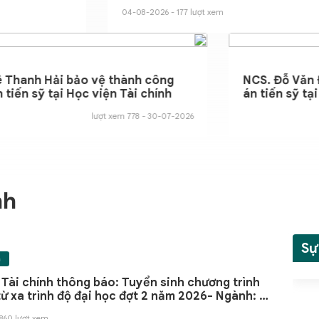
t phục vụ hoạt động của Phân
viên
- 177 lượt xem
04-08-2026 - 205 lư
 viện Tài chính tại Thành phố Hồ
h”
o bảo vệ
NCS. Lê Thanh Hải bảo vệ thành công
 tại Hội đồng
Luận án tiến sỹ tại Học viện Tài c
30-07-2026 - 921 lượt xem
3
nh
Sự
h
 Tài chính thông báo: Tuyển sinh chương trình
từ xa trình độ đại học đợt 2 năm 2026- Ngành: Kế
Quản trị kinh doanh
 860 lượt xem