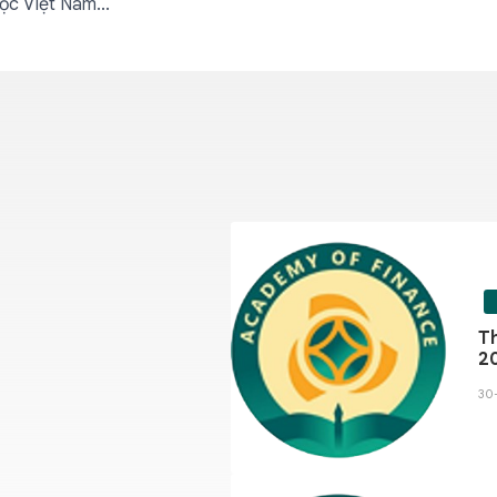
ọc Việt Nam...
sĩ Văn Lâm và thăm, tặng
ận Thành, tỉnh Bắc
Học viện Tài chính tổ chức 
trình quốc hội tại kỳ họp k
03-08-2026 - 274 lượt xem
Th
2
30