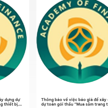
áo về việc báo giá để xây dựng
Công đoàn Kho
gói thầu “Mua sắm trang thiết bị,
hoạt động, tă