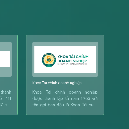
Khoa Tài chính doanh nghiệp
Khoa L
 thành
Khoa Tài chính doanh nghiệp
Khoa 
ố 111
được thành lập từ năm 1963 với
theo
87 của
tên gọi ban đầu là Khoa Tài vụ –
ngày
Kế toán. Trải qua nhiều giai đoạn
Giám 
tách, hợp nhất và điều chỉnh cơ
nền 
cấu theo yêu cầu phát triển của
thàn