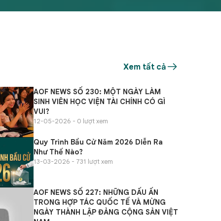
nền kinh tế, đến năm 1994 Khoa
Lêni
chính thức mang tên Khoa Tài
thành
chính doanh nghiệp.
QĐ- 
2003 
Xem tất cả
AOF NEWS SỐ 230: MỘT NGÀY LÀM
SINH VIÊN HỌC VIỆN TÀI CHÍNH CÓ GÌ
VUI?
12-05-2026 - 0 lượt xem
Quy Trình Bầu Cử Năm 2026 Diễn Ra
Như Thế Nào?
13-03-2026 - 731 lượt xem
AOF NEWS SỐ 227: NHỮNG DẤU ẤN
TRONG HỢP TÁC QUỐC TẾ VÀ MỪNG
NGÀY THÀNH LẬP ĐẢNG CỘNG SẢN VIỆT