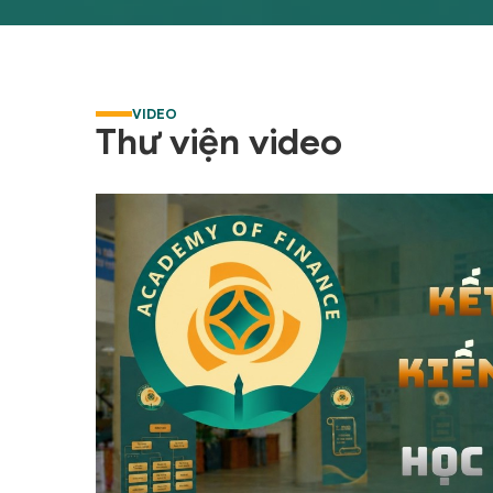
Trường Đại học Tài chính - Kế
viện.
toán Hà Nội, nay là Học viện Tài
và ph
chính.
khẳng
những
cứu uy
VIDEO
tài ch
Thư viện video