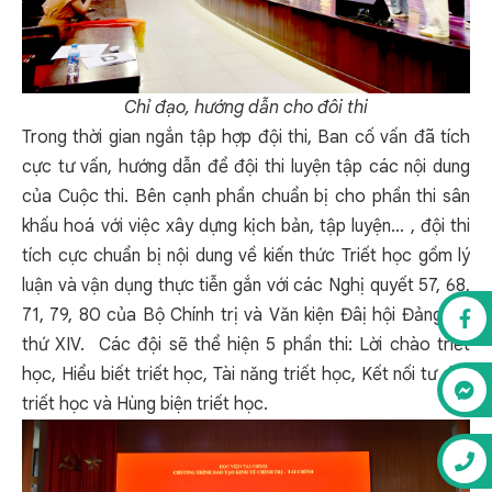
Chỉ đạo, hướng dẫn cho đôi thi
Trong thời gian ngắn tập hợp đội thi, Ban cố vấn đã tích
cực tư vấn, hướng dẫn để đội thi luyện tập các nội dung
của Cuộc thi. Bên cạnh phần chuẩn bị cho phần thi sân
khấu hoá với việc xây dựng kịch bản, tập luyện… , đội thi
tích cực chuẩn bị nội dung về kiến thức Triết học gồm lý
luận và vận dụng thực tiễn gắn với các Nghị quyết 57, 68,
71, 79, 80 của Bộ Chính trị và Văn kiện Đâị hội Đảng lần
thứ XIV. Các đội sẽ thể hiện 5 phần thi: Lời chào triết
học, Hiểu biết triết học, Tài năng triết học, Kết nối tư duy
triết học và Hùng biện triết học.