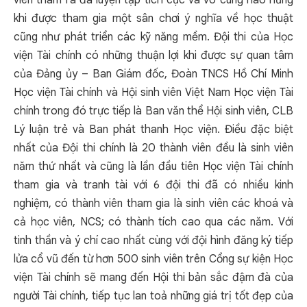
viên tham ra đã luyện tập tích cực và vô cùng hào hứng
khi được tham gia một sân chơi ý nghĩa về học thuật
cũng như phát triển các kỹ năng mềm. Đội thi của Học
viện Tài chính có những thuận lợi khi được sự quan tâm
của Đảng ủy – Ban Giám đốc, Đoàn TNCS Hồ Chí Minh
Học viện Tài chính và Hội sinh viên Việt Nam Học viện Tài
chính trong đó trực tiếp là Ban văn thể Hội sinh viên, CLB
Lý luận trẻ và Ban phát thanh Học viện. Điều đặc biệt
nhất của Đội thi chính là 20 thành viên đều là sinh viên
năm thứ nhất và cũng là lần đầu tiên Học viện Tài chính
tham gia và tranh tài với 6 đội thi đã có nhiều kinh
nghiệm, có thành viên tham gia là sinh viên các khoá và
cả học viên, NCS; có thành tích cao qua các năm. Với
tinh thần và ý chí cao nhất cùng với đội hình đăng ký tiếp
lửa cổ vũ đến từ hơn 500 sinh viên trên Cổng sự kiện Học
viện Tài chính sẽ mang đến Hội thi bản sắc đậm đà của
người Tài chính, tiếp tục lan toả những giá trị tốt đẹp của