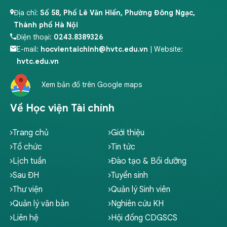
Địa chỉ:
Số 58, Phố Lê Văn Hiến, Phường Đông Ngạc,
Thành phố Hà Nội
Điện thoại:
0243.8389326
E-mail:
hocvientaichinh@hvtc.edu.vn
| Website:
hvtc.edu.vn
Xem bản đồ trên Google maps
Về Học viện Tài chính
Trang chủ
Giới thiệu
Tổ chức
Tin tức
Lịch tuần
Đào tạo & Bồi dưỡng
Sau ĐH
Tuyển sinh
Thư viện
Quản lý Sinh viên
Quản lý văn bản
Nghiên cứu KH
Liên hệ
Hội đồng CDGSCS