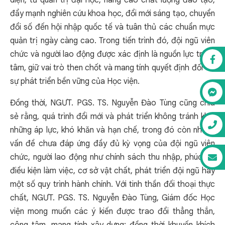
diện, từ quản trị đại học, nâng cao chất lượng đào tạo,
đẩy mạnh nghiên cứu khoa học, đổi mới sáng tạo, chuyển
đổi số đến hội nhập quốc tế và tuân thủ các chuẩn mực
quản trị ngày càng cao. Trong tiến trình đó, đội ngũ viên
chức và người lao động được xác định là nguồn lực trung
tâm, giữ vai trò then chốt và mang tính quyết định đối với
sự phát triển bền vững của Học viện.
Đồng thời, NGƯT. PGS. TS. Nguyễn Đào Tùng cũng chia
sẻ rằng, quá trình đổi mới và phát triển không tránh khỏi
những áp lực, khó khăn và hạn chế, trong đó còn những
vấn đề chưa đáp ứng đầy đủ kỳ vọng của đội ngũ viên
chức, người lao động như chính sách thu nhập, phúc lợi,
điều kiện làm việc, cơ sở vật chất, phát triển đội ngũ hay
một số quy trình hành chính. Với tinh thần đối thoại thực
chất, NGƯT. PGS. TS. Nguyễn Đào Tùng, Giám đốc Học
viện mong muốn các ý kiến được trao đổi thẳng thắn,