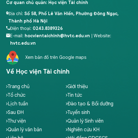
Cơ quan chủ quản: Học viện Tài chính
Địa chỉ:
Số 58, Phố Lê Văn Hiến, Phường Đông Ngạc,
Thành phố Hà Nội
Điện thoại:
0243.8389326
E-mail:
hocvientaichinh@hvtc.edu.vn
| Website:
hvtc.edu.vn
Xem bản đồ trên Google maps
Về Học viện Tài chính
Trang chủ
Giới thiệu
Tổ chức
Tin tức
Lịch tuần
Đào tạo & Bồi dưỡng
Sau ĐH
Tuyển sinh
Thư viện
Quản lý Sinh viên
Quản lý văn bản
Nghiên cứu KH