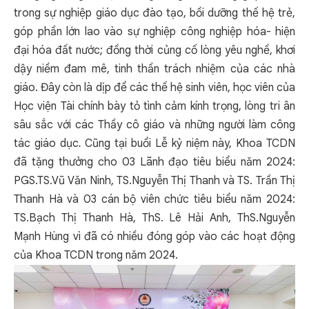
trong sự nghiệp giáo dục đào tạo, bồi dưỡng thế hệ trẻ,
góp phần lớn lao vào sự nghiệp công nghiệp hóa- hiện
đại hóa đất nước; đồng thời củng cố lòng yêu nghề, khơi
dậy niềm đam mê, tinh thần trách nhiệm của các nhà
giáo. Đây còn là dịp để các thế hệ sinh viên, học viên của
Học viện Tài chính bày tỏ tình cảm kính trọng, lòng tri ân
sâu sắc với các Thầy cô giáo và những người làm công
tác giáo dục
.
Cũng tại buổi Lễ kỷ niệm này, Khoa TCDN
đã tặng thưởng cho 03 Lãnh đạo tiêu biểu năm 2024:
PGS.TS.Vũ Văn Ninh, TS.Nguyễn Thị Thanh và TS. Trần Thị
Thanh Hà và 03 cán bộ viên chức tiêu biểu năm 2024:
TS.Bạch Thị Thanh Hà, ThS. Lê Hải Anh, ThS.Nguyễn
Mạnh Hùng vì đã có nhiều đóng góp vào các hoạt động
của Khoa TCDN trong năm 2024.