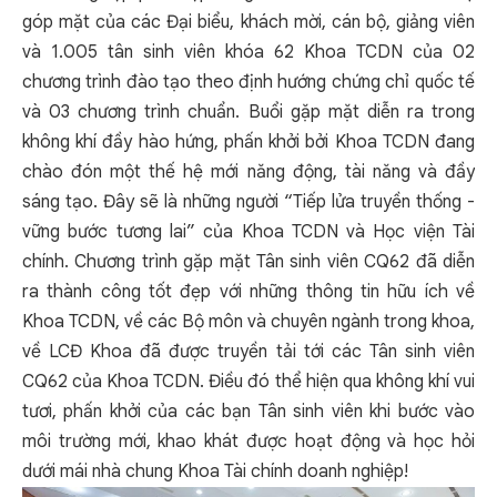
góp mặt của các Đại biểu, khách mời, cán bộ, giảng viên
và 1.005 tân sinh viên khóa 62 Khoa TCDN của 02
chương trình đào tạo theo định hướng chứng chỉ quốc tế
và 03 chương trình chuẩn. Buổi gặp mặt diễn ra trong
không khí đầy hào hứng, phấn khởi bởi Khoa TCDN đang
chào đón một thế hệ mới năng động, tài năng và đầy
sáng tạo. Đây sẽ là những người “Tiếp lửa truyền thống -
vững bước tương lai” của Khoa TCDN và Học viện Tài
chính. Chương trình gặp mặt Tân sinh viên CQ62 đã diễn
ra thành công tốt đẹp với những thông tin hữu ích về
Khoa TCDN, về các Bộ môn và chuyên ngành trong khoa,
về LCĐ Khoa đã được truyền tải tới các Tân sinh viên
CQ62 của Khoa TCDN. Điều đó thể hiện qua không khí vui
tươi, phấn khởi của các bạn Tân sinh viên khi bước vào
môi trường mới, khao khát được hoạt động và học hỏi
dưới mái nhà chung Khoa Tài chính doanh nghiệp!