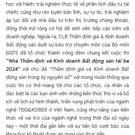
học với hành; trải nghiệm thực tế về phân tích đầu tư tài
chính; cũng như rèn luyện bản lĩnh, sự tự tin, trải nghiệm
áp lực đối với nhà đầu tư trên thị trường chứng khoán,
đồng thời mở rộng cơ hội để sinh viên tiếp cận sớm với
doanh nghiệp. Ngoài ra, CLB Thẩm định giá & Kinh doanh
Bất động sản dưới sự bảo trợ chuyên môn của Bộ môn
ĐGTS đã tổ chức thành công đêm chung kết cuộc thi
“
Nhà Thẩm định và Kinh doanh Bất động sản tài ba
2024
”
với chủ đề
“Thẩm định giá và Kinh doanh Bất
động sản trong kỷ nguyên số”
với mong muốn thông qua
cuộc thi có thể mang tới cho các tổ chức, cá nhân và
đặc biệt là các bạn sinh viên những kiến thức thú vị và bổ
ích về lịch sử hình thành, triển vọng phát triển của ngành
nghề TĐG&KDBĐS ở Việt Nam, cũng như nâng cao kiến
thức về vai trò của ngành nghề trong thời đại số ngày
nay - một thời đại gắn liền với sự tiến bộ vượt bậc của
khoa học kỹ thuật được áp dụng vào thực tiễn.