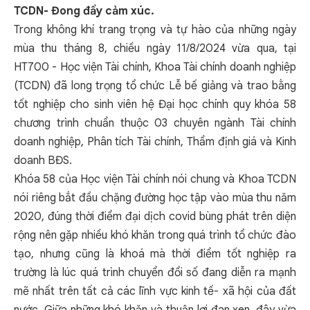
TCDN- Đong đầy cảm xúc
.
Trong không khí trang trọng và tự hào của những ngày
mùa thu tháng 8, chiều ngày 11/8/2024 vừa qua, tại
HT700 - Học viện Tài chính, Khoa Tài chính doanh nghiệp
(TCDN) đã long trọng tổ chức Lễ bế giảng và trao bằng
tốt nghiệp cho sinh viên hệ Đại học chính quy khóa 58
chương trình chuẩn thuộc 03 chuyên ngành Tài chính
doanh nghiệp, Phân tích Tài chính, Thẩm định giá và Kinh
doanh BĐS.
Khóa 58 của Học viện Tài chính nói chung và Khoa TCDN
nói riêng bắt đầu chặng đường học tập vào mùa thu năm
2020, đúng thời điểm đại dịch covid bùng phát trên diện
rộng nên gặp nhiều khó khăn trong quá trình tổ chức đào
tạo, nhưng cũng là khoá mà thời điểm tốt nghiệp ra
trường là lúc quá trình chuyển đổi số đang diễn ra mạnh
mẽ nhất trên tất cả các lĩnh vực kinh tế- xã hội của đất
nước. Giữa những khó khăn và thuận lợi đan xen, đây vừa