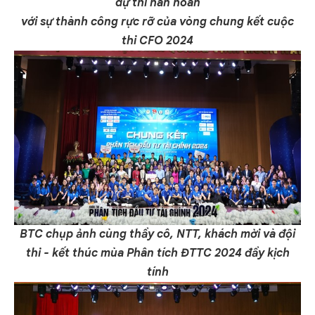
dự thi hân hoan
với sự thành công rực rỡ của vòng chung kết cuộc
thi CFO 2024
BTC chụp ảnh cùng thầy cô, NTT, khách mời và đội
thi - kết thúc mùa Phân tích ĐTTC 2024 đầy kịch
tính