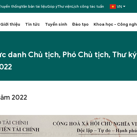
VN
ruyền thống
Văn bản tài liệu
Góp ý
Thư viện
Lịch công tác tuần
Giới thiệu
Tin tức
Tuyển sinh
Đào tạo
Khoa học - Công ng
ức danh Chủ tịch, Phó Chủ tịch, Thư k
2022
năm 2022