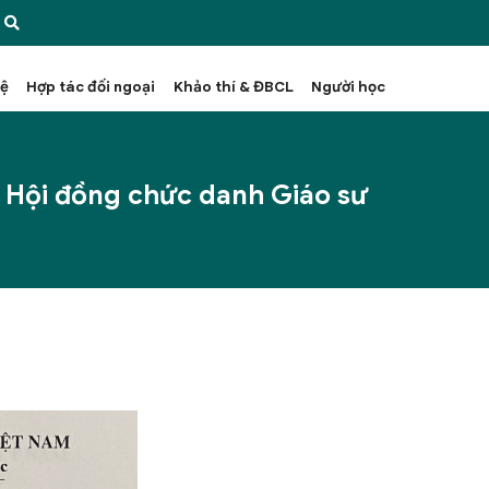
hệ
Hợp tác đối ngoại
Khảo thí & ĐBCL
Người học
ý Hội đồng chức danh Giáo sư