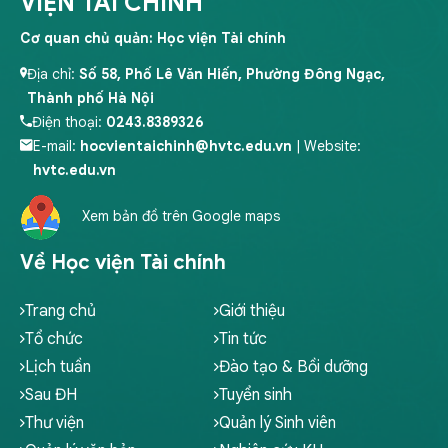
VIỆN TÀI CHÍNH
Cơ quan chủ quản: Học viện Tài chính
Địa chỉ:
Số 58, Phố Lê Văn Hiến, Phường Đông Ngạc,
Thành phố Hà Nội
Điện thoại:
0243.8389326
E-mail:
hocvientaichinh@hvtc.edu.vn
| Website:
hvtc.edu.vn
Xem bản đồ trên Google maps
Về Học viện Tài chính
Trang chủ
Giới thiệu
Tổ chức
Tin tức
Lịch tuần
Đào tạo & Bồi dưỡng
Sau ĐH
Tuyển sinh
Thư viện
Quản lý Sinh viên