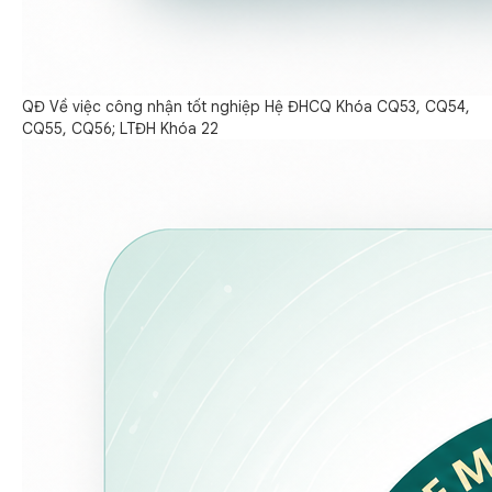
QĐ Về việc công nhận tốt nghiệp Hệ ĐHCQ Khóa CQ53, CQ54,
CQ55, CQ56; LTĐH Khóa 22