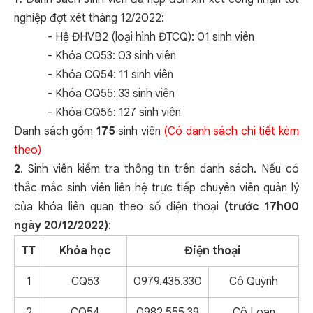
nghiệp đợt xét tháng 12/2022:
- Hệ ĐHVB2 (loại hình ĐTCQ): 01 sinh viên
- Khóa CQ53: 03 sinh viên
- Khóa CQ54: 11 sinh viên
- Khóa CQ55: 33 sinh viên
- Khóa CQ56: 127 sinh viên
Danh sách gồm
175
sinh viên
(Có danh sách chi tiết kèm
theo)
2
. Sinh viên kiểm tra thông tin trên danh sách. Nếu có
thắc mắc sinh viên liên hệ trực tiếp chuyên viên quản lý
của khóa liên quan theo số điện thoại
(trước 17h00
ngày 20/12/2022)
:
TT
Khóa học
Điện thoại
1
CQ53
0979.435.330
Cô Quỳnh
2
CQ54
0982.555.39
Cô Loan