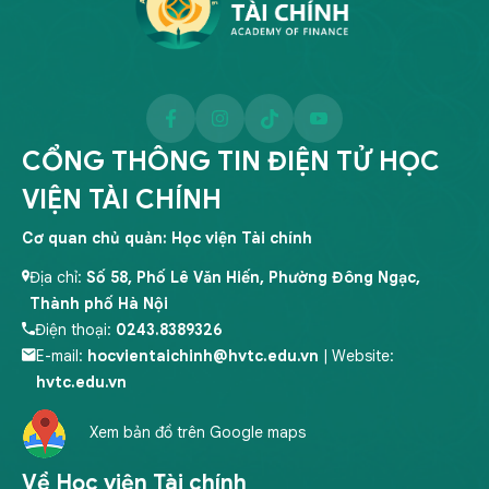
CỔNG THÔNG TIN ĐIỆN TỬ HỌC
VIỆN TÀI CHÍNH
Cơ quan chủ quản: Học viện Tài chính
Địa chỉ:
Số 58, Phố Lê Văn Hiến, Phường Đông Ngạc,
Thành phố Hà Nội
Điện thoại:
0243.8389326
E-mail:
hocvientaichinh@hvtc.edu.vn
| Website:
hvtc.edu.vn
Xem bản đồ trên Google maps
Về Học viện Tài chính