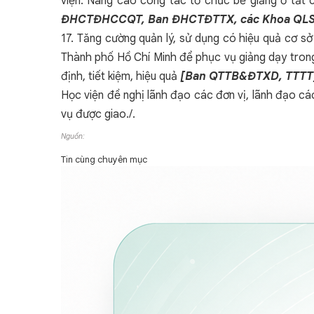
viện. Nâng cao công tác tổ chức bế giảng ở tất
ĐHCTĐHCCQT, Ban ĐHCTĐTTX, các Khoa QLSV
17. Tăng cường quản lý, sử dụng có hiệu quả cơ sở
Thành phố Hồ Chí Minh để phục vụ giảng dạy trong 
định, tiết kiệm, hiệu quả
[Ban QTTB&ĐTXD, TTTT
Học viện đề nghị lãnh đạo các đơn vị, lãnh đạo cá
vụ được giao./.
Nguồn:
Tin cùng chuyên mục