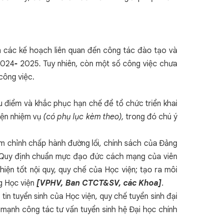
ện các kế hoạch liên quan đến công tác đào tạo và
2024
-
2025. Tuy nhiên, còn một số công việc chưa
công việc.
ưu điểm và khắc phục hạn chế để tổ chức triển khai
iện nhiệm vụ
(có phụ lục kèm theo),
trong đó chú ý
hiêm chỉnh chấp hành đường lối, chính sách của Đảng
ề Quy định chuẩn mực đạo đức cách mạng của viên
iện tốt nội quy, quy chế của Học viện; tạo ra môi
ng Học viện
[VPHV, Ban CTCT&SV, các Khoa]
.
in tuyển sinh của Học viện, quy chế tuyển sinh đại
 mạnh công tác tư vấn tuyển sinh hệ Đại học chính