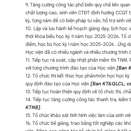
9. Tăng cường công tác phổ biến quy chế liên quan 
chất lượng cao, sinh viên CTĐT định hướng CCQT t
kỳ, từng năm để có biện pháp tư vấn, hỗ trợ sinh v
10. Lập và lưu hành kế hoạch giảng dạy, lịch học 
thời khóa biểu học kỳ II năm học 2025-2026. Tổ ch
điểm, học bù học kỳ I năm học 2025-2026 . Ứng dụn
Học viện đã có nhiều ngành và nhiều chương trình
11. Tiếp tục rà soát, cập nhật phần mềm thi TNM. 
với từng chương trình đào tạo của Học viện
[Ban 
12. Tổ chức thi kết thúc học phần/môn học học kỳ 
quy định đào tạo của Học viện
[Ban KT&QLCL, c
13. Tiếp tục hoàn thiện quy định về tổ chức thi, chấ
14. Tiếp tục tăng cường công tác thanh tra, kiểm t
KTNB]
.
15. Tổ chức khảo sát tình hình việc làm của sinh 
16. Tổ chức bế giảng, trao bằng tốt nghiệp các kh