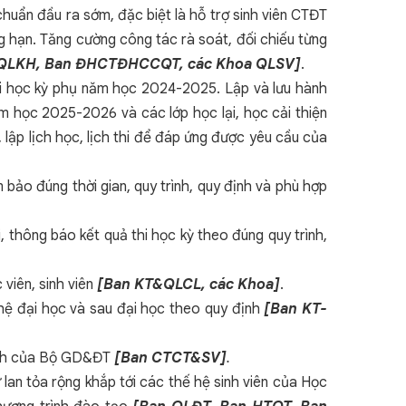
chuẩn đầu ra sớm, đặc biệt là hỗ trợ sinh viên CTĐT
 hạn. Tăng cường công tác rà soát, đối chiếu từng
 QLKH, Ban ĐHCTĐHCCQT, các Khoa QLSV]
.
 thi học kỳ phụ năm học 2024-2025. Lập và lưu hành
ăm học 2025-2026 và các lớp học lại, học cải thiện
lập lịch học, lịch thi để đáp ứng được yêu cầu của
bảo đúng thời gian, quy trình, quy định và phù hợp
 thông báo kết quả thi học kỳ theo đúng quy trình,
 viên, sinh viên
[Ban KT&QLCL, các Khoa]
.
c hệ đại học và sau đại học theo quy định
[Ban KT-
 định của Bộ GD&ĐT
[Ban CTCT&SV]
.
lan tỏa rộng khắp tới các thế hệ sinh viên của Học