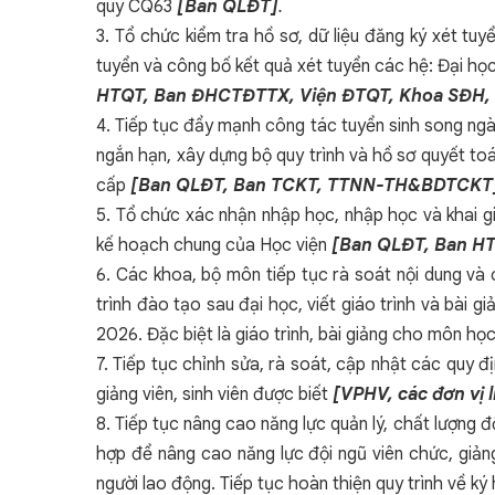
quy CQ63
[Ban QLĐT]
.
3. Tổ chức kiểm tra hồ sơ, dữ liệu đăng ký xét tu
tuyển và công bố kết quả xét tuyển các hệ: Đại h
HTQT, Ban ĐHCTĐTTX, Viện ĐTQT, Khoa SĐH,
4. Tiếp tục đẩy mạnh công tác tuyển sinh song ng
ngắn hạn, xây dựng bộ quy trình và hồ sơ quyết to
cấp
[Ban QLĐT, Ban TCKT, TTNN-TH&BDTCKT
5. Tổ chức xác nhận nhập học, nhập học và khai 
kế hoạch chung của Học viện
[Ban QLĐT, Ban H
6. Các khoa, bộ môn tiếp tục rà soát nội dung v
trình đào tạo sau đại học, viết giáo trình và 
2026. Đặc biệt là giáo trình, bài giảng cho môn họ
7. Tiếp tục chỉnh sửa, rà soát, cập nhật các quy đ
giảng viên, sinh viên được biết
[VPHV, các đơn vị 
8. Tiếp tục nâng cao năng lực quản lý, chất lượng 
hợp để nâng cao năng lực đội ngũ viên chức, giảng
người lao động. Tiếp tục hoàn thiện quy trình về 