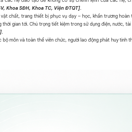
 cả các hệ đào tạo để không có sự chênh lệnh của các hệ, c
, Khoa SĐH, Khoa TC, Viện ĐTQT]
.
 vật chất, trang thiết bị phục vụ dạy – học, khẩn trương hoàn t
thời gian tới. Chú trọng tiết kiệm trong sử dụng điện, nước, t
]
.
c bộ môn và toàn thể viên chức, người lao động phát huy tinh