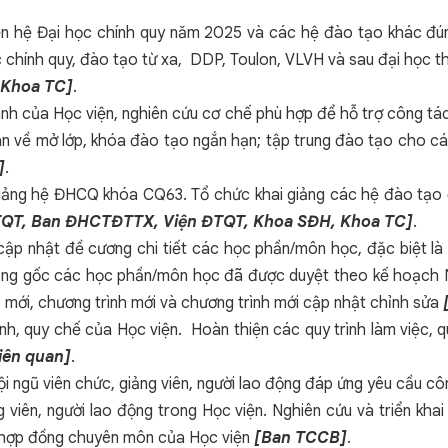
yển hệ Đại học chính quy năm 2025 và các hệ đào tạo khác đúng
ọc chính quy, đào tạo từ xa, DDP, Toulon, VLVH và sau đại học
 Khoa TC]
.
ành của Học viện, nghiên cứu cơ chế phù hợp để hỗ trợ công tá
án về mở lớp, khóa đào tạo ngắn hạn; tập trung đào tạo cho c
]
.
giảng hệ ĐHCQ khóa CQ63. Tổ chức khai giảng các hệ đào tạo đ
TQT, Ban ĐHCTĐTTX, Viện ĐTQT, Khoa SĐH, Khoa TC]
.
à cập nhật đề cương chi tiết các học phần/môn học, đặc biệ
bài giảng gốc các học phần/môn học đã được duyệt theo kế ho
c mới, chương trình mới và chương trình mới cập nhật chỉnh sửa
ịnh, quy chế của Học viện. Hoàn thiện các quy trình làm việc, 
liên quan]
.
đội ngũ viên chức, giảng viên, người lao động đáp ứng yêu cầu 
 viên, người lao động trong Học viện. Nghiên cứu và triển khai
ký hợp đồng chuyên môn của Học viện
[Ban TCCB]
.