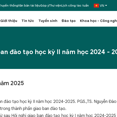
VN
ruyền thống
Văn bản tài liệu
Góp ý
Thư viện
Lịch công tác tuần
Giới thiệu
Tin tức
Tuyển sinh
Đào tạo
Khoa học - Công ng
 ban đào tạo học kỳ II năm học 2024 - 2
 năm 2025
an đào tạo học kỳ II năm học 2024-2025. PGS.,TS. Nguyễn Đào
n trong thành phần giao ban đào tạo.
từ sau Hội nghị giao ban đào tạo học kỳ I năm học 2024-2025