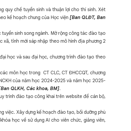
 quy chế tuyển sinh và thuận lợi cho thí sinh. Xét
 theo kế hoạch chung của Học viện
[Ban QLĐT, Ban
c tuyển sinh song ngành. Mở rộng công tác đào tạo
ác xã, tỉnh mới sáp nhập theo mô hình địa phương 2
ại học và sau đại học, chương trình đào tạo theo
t là các môn học trong CT CLC, CT ĐHCCQT, chương
ạch NCKH của năm học 2024-2025 và năm học 2025-
[Ban QLKH, Các khoa, BM]
.
quy trình đào tạo công khai trên website để cán bộ,
công việc. Xây dựng kế hoạch đào tạo, bồi dưỡng phù
 khóa học về sử dụng AI cho viên chức, giảng viên,