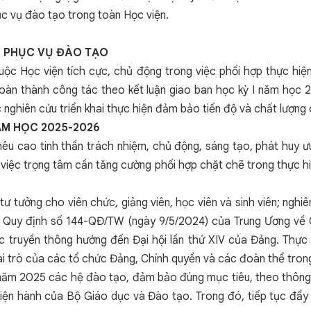
c vụ đào tạo trong toàn Học viện.
À PHỤC VỤ ĐÀO TẠO
uộc Học viện tích cực, chủ động trong việc phối hợp thực hi
oàn thành công tác theo kết luận giao ban học kỳ I năm học 
c nghiên cứu triển khai thực hiện đảm bảo tiến độ và chất lượng 
NĂM HỌC 2025-2026
nêu cao tinh thần trách nhiệm, chủ động, sáng tạo, phát huy 
 việc trọng tâm cần tăng cường phối hợp chặt chẽ trong thực h
 tư tưởng cho viên chức, giảng viên, học viên và sinh viên; ng
tốt Quy định số 144-QĐ/TW (ngày 9/5/2024) của Trung Ương v
 truyền thông hướng đến Đại hội lần thứ XIV của Đảng. Thực h
vai trò của các tổ chức Đảng, Chính quyền và các đoàn thể tro
 năm 2025 các hệ đào tạo, đảm bảo đúng mục tiêu, theo thông t
iện hành của Bộ Giáo dục và Đào tạo. Trong đó, tiếp tục đẩy