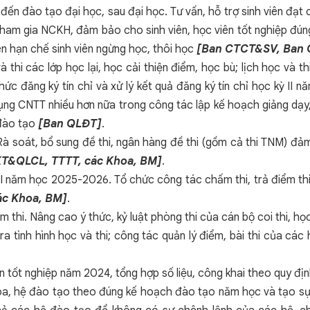
đến đào tạo đại học, sau đại học. Tư vấn, hỗ trợ sinh viên đạt 
ham gia NCKH, đảm bảo cho sinh viên, học viên tốt nghiệp đúng
iên hạn chế sinh viên ngừng học, thôi học
[Ban CTCT&SV, Ban
và thi các lớp học lại, học cải thiện điểm, học bù; lịch học và
ức đăng ký tín chỉ và xử lý kết quả đăng ký tín chỉ học kỳ II n
g CNTT nhiều hơn nữa trong công tác lập kế hoạch giảng dạy, 
 đào tạo
[Ban QLĐT]
.
Rà soát, bổ sung đề thi, ngân hàng đề thi (gồm cả thi TNM) đảm 
KT&QLCL, TTTT, các Khoa, BM]
.
I năm học 2025-2026. Tổ chức công tác chấm thi, trả điểm thi,
ác Khoa, BM]
.
m thi. Nâng cao ý thức, kỷ luật phòng thi của cán bộ coi thi, học
ra tình hình học và thi; công tác quản lý điểm, bài thi của cá
viên tốt nghiệp năm 2024, tổng hợp số liệu, công khai theo quy
óa, hệ đào tạo theo đúng kế hoạch đào tạo năm học và tạo sự 