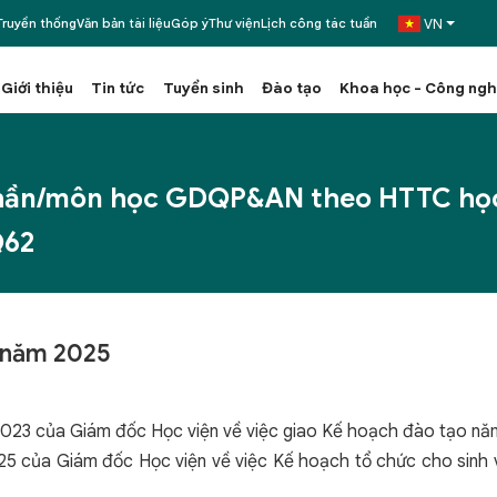
VN
ruyền thống
Văn bản tài liệu
Góp ý
Thư viện
Lịch công tác tuần
Giới thiệu
Tin tức
Tuyển sinh
Đào tạo
Khoa học - Công ng
phần/môn học GDQP&AN theo HTTC học 
Q62
 năm 2025
23 của Giám đốc Học viện về việc giao Kế hoạch đào tạo năm
5 của Giám đốc Học viện về việc Kế hoạch tổ chức cho sinh