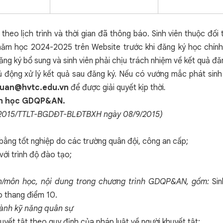
 theo lịch trình và thời gian đã thông báo. Sinh viên thuộc đ
 học 2024-2025 trên Website trước khi đăng ký học chính th
ng ký bổ sung và sinh viên phải chịu trách nhiệm về kết quả đă
g xử lý kết quả sau đăng ký. Nếu có vướng mắc phát sinh tr
uan@hvtc.edu.vn
để được giải quyết kịp thời
.
ôn học GDQP&AN.
 18/2015/TTLT-BGDĐT-BLĐTBXH ngày 08/9/2015)
 bằng tốt nghiệp do các trường quân đội, công an cấp;
ới trình độ đào tạo;
hần/môn học, nội dung trong chương trình GDQP&AN, gồm:
Si
o thang điểm 10.
hành kỹ năng quân sự
huyết tật theo quy định của pháp luật về người khuyết tật;