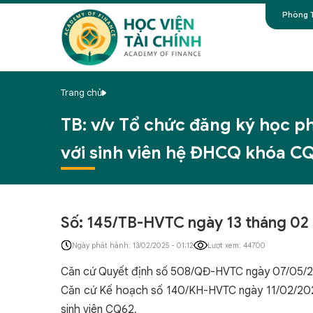
Phòng T
Trang chủ
TB: v/v Tổ chức đăng ký học 
với sinh viên hệ ĐHCQ khóa C
Số: 145/TB-HVTC ngày 13 tháng 02
Ngày phát hành: 13/02/2025 - 01:12
Lượt xem: 44700
Căn cứ Quyết định số 508/QĐ-HVTC ngày 07/05/20
Căn cứ Kế hoạch số 140/KH-HVTC ngày 11/02/202
sinh viên CQ62,