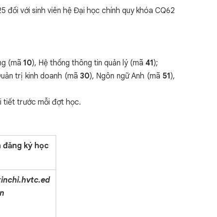
đối với sinh viên hệ Đại học chính quy khóa CQ62
ng (mã
10
), Hệ thống thông tin quản lý (mã
41
);
Quản trị kinh doanh (mã
30
), Ngôn ngữ Anh (mã
51
),
 tiết trước mỗi đợt học.
n đăng ký học
inchi.hvtc.ed
vn