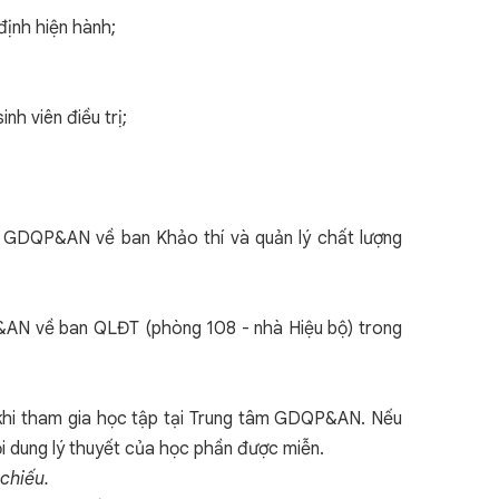
định hiện hành;
nh viên điều trị;
c GDQP&AN về ban Khảo thí và quản lý chất lượng
&AN về ban QLĐT (phòng 108 - nhà Hiệu bộ) trong
ự khi tham gia học tập tại Trung tâm GDQP&AN. Nếu
 dung lý thuyết của học phần được miễn.
chiếu.