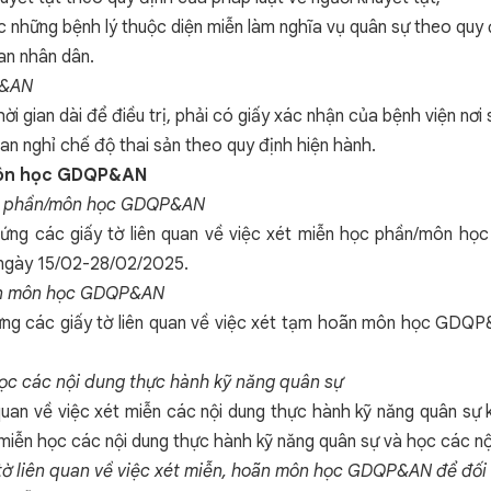
c những bệnh lý thuộc diện miễn làm nghĩa vụ quân sự theo quy 
an nhân dân.
P&AN
ời gian dài để điều trị, phải có giấy xác nhận của bệnh viện nơi si
ian nghỉ chế độ thai sản theo quy định hiện hành.
 môn học GDQP&AN
 học phần/môn học GDQP&AN
ứng các giấy tờ liên quan về việc xét miễn học phần/môn họ
ừ ngày 15/02-28/02/2025.
hoãn môn học GDQP&AN
ng các giấy tờ liên quan về việc xét tạm hoãn môn học GDQP
ọc các nội dung thực hành kỹ năng quân sự
 quan về việc xét miễn các nội dung thực hành kỹ năng quân s
ễn học các nội dung thực hành kỹ năng quân sự và học các nội
tờ liên quan về việc xét miễn, hoãn môn học GDQP&AN để đối 