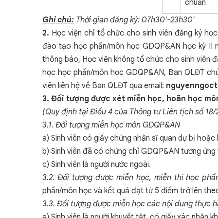
chuẩn
Ghi chú:
Thời gian đăng ký: 07h30'-23h30'
2.
Học viện chỉ tổ chức cho sinh viên đăng ký học
đào tạo học phần/môn học GDQP&AN học kỳ II năm
thông báo, Học viện không tổ chức cho sinh viên đă
học học phần/môn học GDQP&AN, Ban QLĐT chủ độn
viên liên hệ về Ban QLĐT qua email:
nguyenngoct
3.
Đối tượng được xét miễn học, hoãn học m
(Quy định tại Điều 4 của Thông tư Liên tịch số
3.1. Đối tượng miễn học môn GDQP&AN
a) Sinh viên có giấy chứng nhận sĩ quan dự bị hoặc
b) Sinh viên đã có chứng chỉ GDQP&AN tương ứng v
c) Sinh viên là người nước ngoài.
3.2. Đối tượng được miễn học, miễn thi học p
phần/môn học và kết quả đạt từ 5 điểm trở lên the
3.3. Đối tượng được miễn học các nội dung thực 
a) Sinh viên là người khuyết tật, có giấy xác nhận k