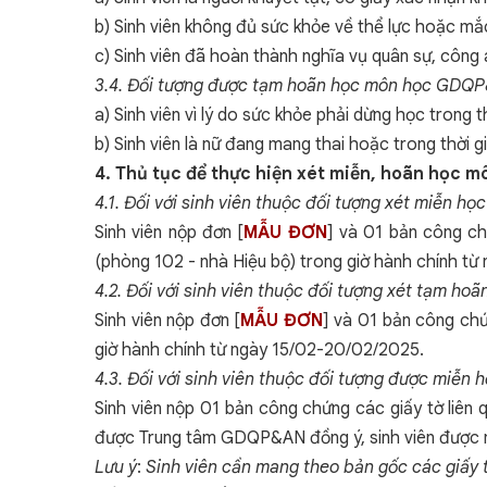
b) Sinh viên không đủ sức khỏe về thể lực hoặc mắ
c) Sinh viên đã hoàn thành nghĩa vụ quân sự, công 
3.4. Đối tượng được tạm hoãn học môn học GDQ
a) Sinh viên vì lý do sức khỏe phải dừng học trong th
b) Sinh viên là nữ đang mang thai hoặc trong thời g
4. Thủ tục để thực hiện xét miễn, hoãn học
4.1. Đối với sinh viên thuộc đối tượng xét miễn
Sinh viên nộp đơn [
MẪU ĐƠN
] và 01 bản công ch
(phòng 102 - nhà Hiệu bộ) trong giờ hành chính t
4.2. Đối với sinh viên thuộc đối tượng xét tạm 
Sinh viên nộp đơn
[
MẪU ĐƠN
]
và 01 bản công chứ
giờ hành chính từ ngày 15/02-20/02/2025.
4.3. Đối với sinh viên thuộc
đối tượng được miễn h
Sinh viên nộp 01 bản công chứng các giấy tờ liên
được Trung tâm GDQP&AN đồng ý, sinh viên được mi
Lưu ý
:
Sinh viên cần mang theo bản gốc các giấy 