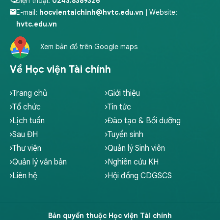
Điện thoại:
0243.8389326
E-mail:
hocvientaichinh@hvtc.edu.vn
| Website:
hvtc.edu.vn
Xem bản đồ trên Google maps
Về Học viện Tài chính
Trang chủ
Giới thiệu
Tổ chức
Tin tức
Lịch tuần
Đào tạo & Bồi dưỡng
Sau ĐH
Tuyển sinh
Thư viện
Quản lý Sinh viên
Quản lý văn bản
Nghiên cứu KH
Liên hệ
Hội đồng CDGSCS
Bản quyền thuộc Học viện Tài chính