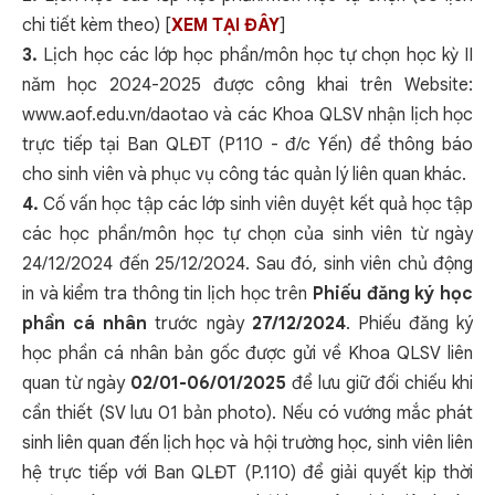
chi tiết kèm theo) [
XEM TẠI ĐÂY
]
3.
Lịch học các lớp học phần/môn học tự chọn học kỳ II
năm học 2024-2025 được công khai trên Website:
www.aof.edu.vn/daotao
và các Khoa QLSV nhận lịch học
trực tiếp tại Ban QLĐT (P110 - đ/c Yến) để thông báo
cho sinh viên và phục vụ công tác quản lý liên quan khác.
4.
Cố vấn học tập các lớp sinh viên duyệt kết quả học tập
các học phần/môn học tự chọn của sinh viên từ ngày
24/12/2024 đến 25/12/2024. Sau đó, sinh viên chủ động
in và kiểm tra thông tin lịch học trên
Phiếu đăng ký học
phần cá nhân
trước ngày
27/12/2024
. Phiếu đăng ký
học phần cá nhân bản gốc được gửi về Khoa QLSV liên
quan từ ngày
02/01-06/01/2025
để lưu giữ đối chiếu khi
cần thiết (SV lưu 01 bản photo). Nếu có vướng mắc phát
sinh liên quan đến lịch học và hội trường học, sinh viên liên
hệ trực tiếp với Ban QLĐT (P.110) để giải quyết kịp thời