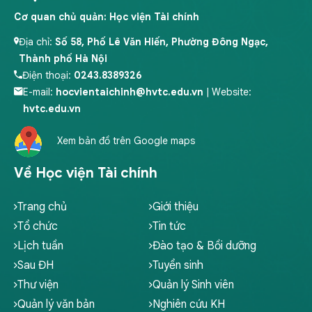
Cơ quan chủ quản: Học viện Tài chính
Địa chỉ:
Số 58, Phố Lê Văn Hiến, Phường Đông Ngạc,
Thành phố Hà Nội
Điện thoại:
0243.8389326
E-mail:
hocvientaichinh@hvtc.edu.vn
| Website:
hvtc.edu.vn
Xem bản đồ trên Google maps
Về Học viện Tài chính
Trang chủ
Giới thiệu
Tổ chức
Tin tức
Lịch tuần
Đào tạo & Bồi dưỡng
Sau ĐH
Tuyển sinh
Thư viện
Quản lý Sinh viên
Quản lý văn bản
Nghiên cứu KH