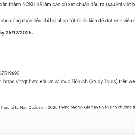
oàn thành NCKH để làm căn cứ xét chuẩn đầu ra (sau khi viết 
c công nhận tiêu chí hội nhập tốt (điều kiện để đạt sinh viên 5 
ày 25/12/2025.
967519692
e:
https://htqt.hvtc.edu.vn
và mục Tiện ích (Study Tours) trên we
Thông báo V/v Gia hạn tuyển sinh chương t