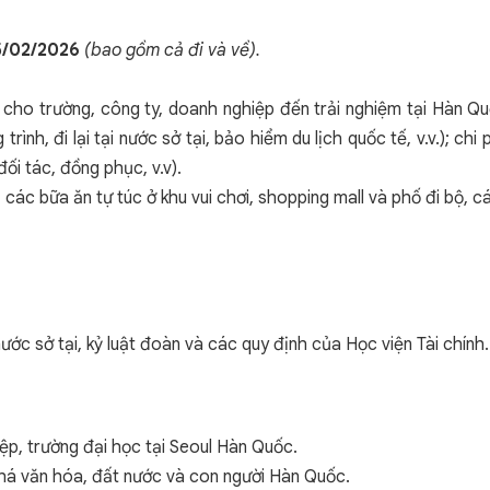
5
/
02
/202
6
(bao gồm cả đi và về).
trả cho trường, công ty, doanh nghiệp đến trải nghiệm tại Hàn 
rình, đi lại tại nước sở tại, bảo hiểm du lịch quốc tế, v.v.); ch
đối tác, đồng phục, v.v).
, các bữa ăn tự túc ở khu vui chơi, shopping mall và phố đi bộ, cá
ớc sở tại, kỷ luật đoàn và các quy định của Học viện Tài chính.
ệp, trường đại học tại Seoul Hàn Quốc.
á văn hóa, đất nước và con người Hàn Quốc.