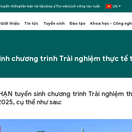
VN
ruyền thống
Văn bản tài liệu
Góp ý
Thư viện
Lịch công tác tuần
Giới thiệu
Tin tức
Tuyển sinh
Đào tạo
Khoa học - Công ng
inh chương trình Trải nghiệm thực tế
HẠN tuyển sinh chương trình Trải nghiệm 
2025, cụ thể như sau: