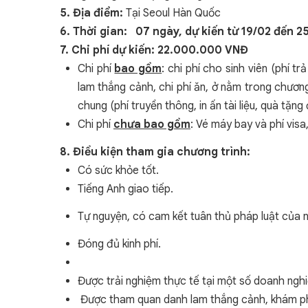
5. Địa điểm:
Tại Seoul Hàn Quốc
6. Thời gian: 07 ngày,
dự kiến từ 1
9
/
02
đến
2
7. Chi phí dự kiến: 22.000.000 VNĐ
Chi phí
bao gồm
: chi phí cho sinh viên (phí 
lam thắng cảnh, chi phí ăn, ở nằm trong chương t
chung (phí truyền thông, in ấn tài liệu, quà tặng 
Chi phí
chưa bao gồm
: Vé máy bay và phí visa
8. Điều kiện tham gia chương trình:
Có sức khỏe tốt.
Tiếng Anh giao tiếp.
Tự nguyện, có cam kết tuân thủ pháp luật của nư
Đóng đủ kinh phí.
Được trải nghiệm thực tế tại một số doanh nghi
Được tham quan danh lam thắng cảnh, khám ph