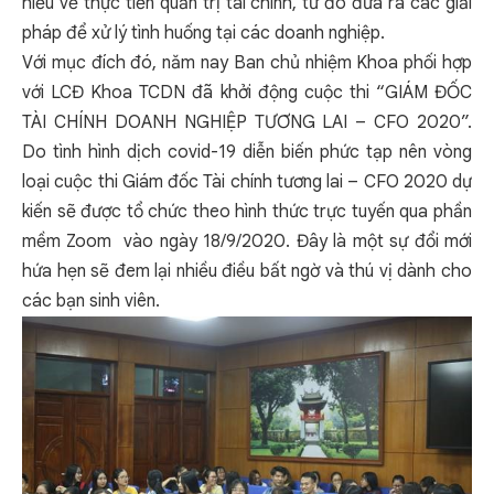
hiểu về thực tiễn quản trị tài chính, từ đó đưa ra các giải
pháp để xử lý tình huống tại các doanh nghiệp.
Với mục đích đó, năm nay Ban chủ nhiệm Khoa phối hợp
với LCĐ Khoa TCDN đã khởi động cuộc thi “GIÁM ĐỐC
TÀI CHÍNH DOANH NGHIỆP TƯƠNG LAI – CFO 2020”.
Do tình hình dịch covid-19 diễn biến phức tạp nên vòng
loại cuộc thi Giám đốc Tài chính tương lai – CFO 2020 dự
kiến sẽ được tổ chức theo hình thức trực tuyến qua phần
mềm Zoom vào ngày 18/9/2020. Đây là một sự đổi mới
hứa hẹn sẽ đem lại nhiều điều bất ngờ và thú vị dành cho
các bạn sinh viên.