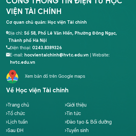
CỔNG THÔNG TIN ĐIỆN TỬ HỌC
VIỆN TÀI CHÍNH
Cơ quan chủ quản: Học viện Tài chính
Địa chỉ:
Số 58, Phố Lê Văn Hiến, Phường Đông Ngạc,
Thành phố Hà Nội
Điện thoại:
0243.8389326
E-mail:
hocvientaichinh@hvtc.edu.vn
| Website:
hvtc.edu.vn
Xem bản đồ trên Google maps
Về Học viện Tài chính
Trang chủ
Giới thiệu
Tổ chức
Tin tức
Lịch tuần
Đào tạo & Bồi dưỡng
Sau ĐH
Tuyển sinh