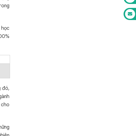
trong
a học
 100%
g đó,
ngành
g cho
những
ghiên