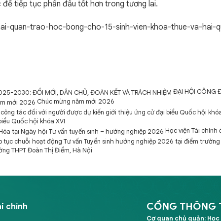
 để tiếp tục phấn đấu tốt hơn trong tương lai.
hai-quan-trao-hoc-bong-cho-15-sinh-vien-khoa-thue-va-hai-q
ĐẠI HỘI CÔNG 
Chúc mừng năm mới 2026
 biểu Quốc hội khóa XVI
Học viện Tài chính
ường THPT Đoàn Thị Điểm, Hà Nội
CỔNG THÔNG TI
i chính
Cơ quan chủ quản: Học 