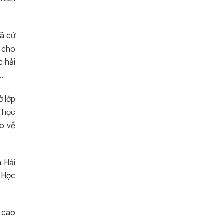
đã cử
n cho
c hải
…
ở lớp
u học
ao về
à Hải
g Học
ả cao