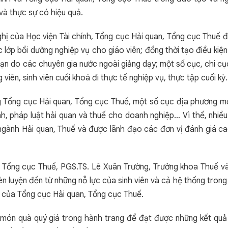
 và thực sự có hiệu quả.
ghị của Học viện Tài chính, Tổng cục Hải quan, Tổng cục Thuế 
 lớp bồi dưỡng nghiệp vụ cho giáo viên; đồng thời tạo điều kiệ
ạn do các chuyên gia nước ngoài giảng dạy; một số cục, chi cụ
viên, sinh viên cuối khoá đi thực tế nghiệp vụ, thực tập cuối kỳ
g Tổng cục Hải quan, Tổng cục Thuế, một số cục địa phương m
ính, pháp luật hải quan và thuế cho doanh nghiệp… Vì thế, nhiề
ngành Hải quan, Thuế và được lãnh đạo các đơn vị đánh giá c
 Tổng cục Thuế, PGS.TS. Lê Xuân Trường, Trưởng khoa Thuế v
èn luyện đến từ những nỗ lực của sinh viên và cả hệ thống tron
ợ của Tổng cục Hải quan, Tổng cục Thuế.
 món quà quý giá trong hành trang để đạt được những kết qu