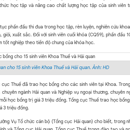
thức học tập và nâng cao chất lượng học tập của sinh viên 
c phấn đấu thi đua trong học tập, rèn luyện, nghiên cứu kho
há, giỏi, xuất sắc. Đối với sinh viên cuối khóa (CQ59), phấn đấu
ện tốt nghiệp theo tiến độ chung của khóa học.
an cho 15 sinh viên Khoa Thuế và Hải quan. Ảnh: HD
g cục Thuế đã trao học bổng cho các sinh viên tại Khoa. Tron
n chuyên ngành Hải quan và Nghiệp vụ ngoại thương, chuyên 
mỗi học bổng trị giá 3 triệu đồng. Tổng cục Thuế trao học bổn
á 3 triệu đồng.
trưởng Vụ Tổ chức cán bộ (Tổng cục Hải quan) cho biết, trong 
hính và Tổng cục Hải quan, Tổng cục Thuế trong đào tạo và n