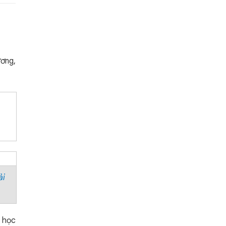
ương,
ải
 học