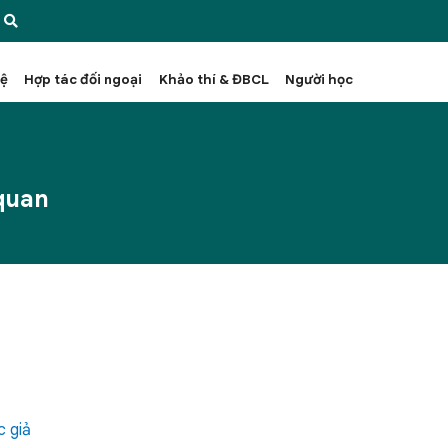
hệ
Hợp tác đối ngoại
Khảo thí & ĐBCL
Người học
quan
c giả