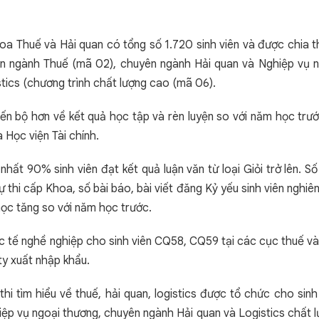
 Thuế và Hải quan có tổng số 1.720 sinh viên và được chia 
ên ngành Thuế (mã 02), chuyên ngành Hải quan và Nghiệp vụ 
tics (chương trình chất lượng cao (mã 06).
iến bộ hơn về kết quả học tập và rèn luyện so với năm học trư
Học viện Tài chính.
hất 90% sinh viên đạt kết quả luận văn từ loại Giỏi trở lên. Số
 thi cấp Khoa, số bài báo, bài viết đăng Kỷ yếu sinh viên nghiê
học tăng so với năm học trước.
ực tế nghề nghiệp cho sinh viên CQ58, CQ59 tại các cục thuế v
ty xuất nhập khẩu.
i tìm hiểu về thuế, hải quan, logistics được tổ chức cho sinh
ệp vụ ngoại thương, chuyên ngành Hải quan và Logistics chất 