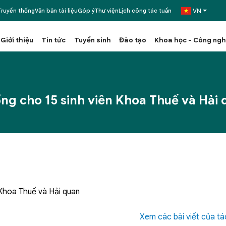
VN
ruyền thống
Văn bản tài liệu
Góp ý
Thư viện
Lịch công tác tuần
Giới thiệu
Tin tức
Tuyển sinh
Đào tạo
Khoa học - Công ng
ng cho 15 sinh viên Khoa Thuế và Hải 
 Khoa Thuế và Hải quan
Xem các bài viết của tá