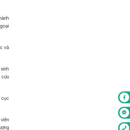
thành
ngoại
ớc và
 sinh
n cứu
à cục
 viên
lượng