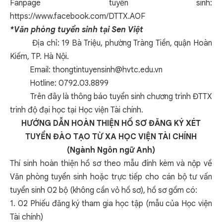
Fanpage tuyển sinh:
https://www.facebook.com/DTTX.AOF
*Văn phòng tuyển sinh tại Sen Việt
Địa chỉ: 19 Bà Triệu, phường Tràng Tiền, quận Hoàn
Kiếm, TP. Hà Nội.
Email:
thongtintuyensinh@hvtc.edu.vn
Hotline: 0792.03.8899
Trên đây là thông báo tuyển sinh chương trình ĐTTX
trình độ đại học tại Học viện Tài chính.
HƯỚNG DẪN HOÀN THIỆN HỒ SƠ ĐĂNG KÝ XÉT
TUYỂN ĐÀO TẠO TỪ XA HỌC VIỆN TÀI CHÍNH
(Ngành Ngôn ngữ Anh)
Thí sinh hoàn thiện hồ sơ theo mẫu đính kèm và nộp về
Văn phòng tuyển sinh hoặc trực tiếp cho cán bộ tư vấn
tuyển sinh 02 bộ (không cần vỏ hồ sơ), hồ sơ gồm có:
1. 02 Phiếu đăng ký tham gia học tập (mẫu của Học viện
Tài chính)