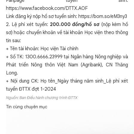
Fanpage tuyển sinh:
https://www.facebook.com/DTTX.AOF
Link đăng ký nộp hồ sơ tuyển sinh:
https://bom.so/eM3ny3
2. Lệ phí xét tuyển:
200.000 đồng/hồ sơ
(nộp kèm hồ
sơ) hoặc chuyển khoản về tài khoản Học viện theo thông
tin sau:
+ Tên tài khoản: Học viện Tài chính
+ Số TK: 1300.6666.23999 tại Ngân hàng Nông nghiệp và
Phát triển Nông thôn Việt Nam (Agribank), CN Thăng
Long.
+ Nội dung CK: Họ tên_Ngày tháng năm sinh_Lệ phí xét
tuyển ĐTTX đợt 1-2024
Nguồn: Ban Điều hành chương trình ĐTTX
Tin cùng chuyên mục