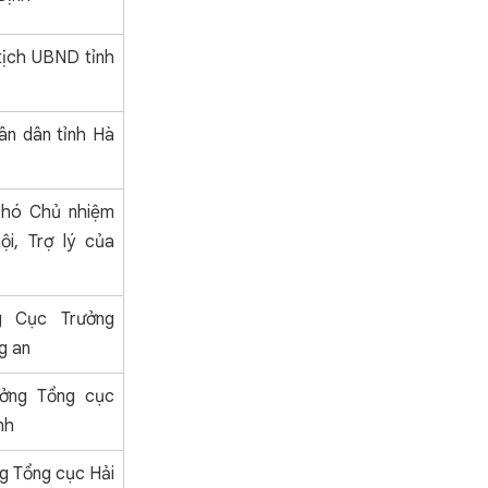
 tịch UBND tỉnh
ân dân tỉnh Hà
Phó Chủ nhiệm
i, Trợ lý của
g Cục Trưởng
g an
ởng Tổng cục
nh
g Tổng cục Hải