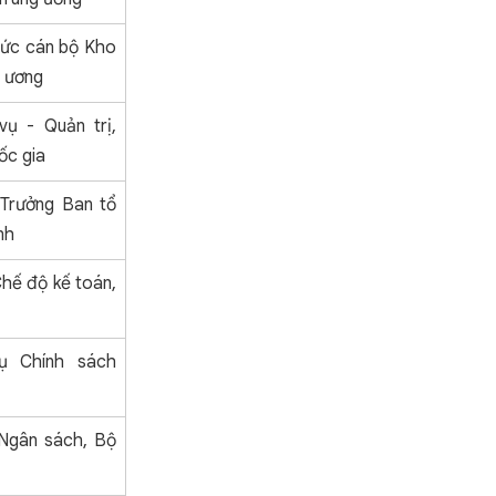
hức cán bộ Kho
 ương
vụ - Quản trị,
ốc gia
 Trưởng Ban tổ
nh
hế độ kế toán,
ụ Chính sách
Ngân sách, Bộ