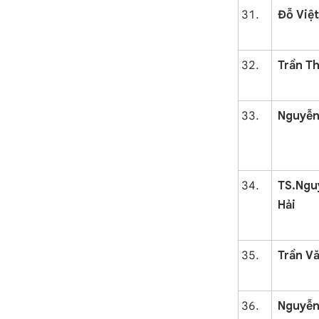
Đỗ Việ
Trần T
Nguyễn
TS.Ng
Hải
Trần V
Nguyễn