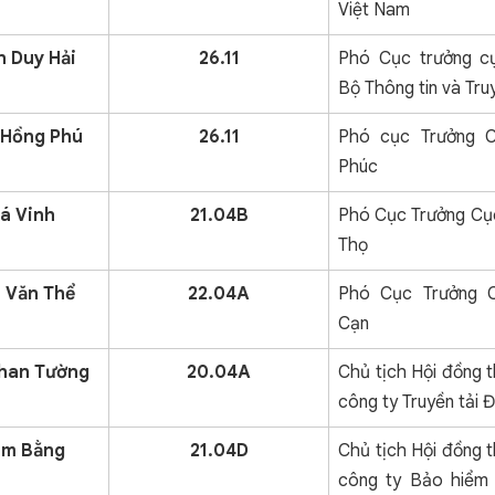
Việt Nam
n Duy Hải
26.11
Phó Cục trưởng cụ
Bộ Thông tin và Tru
ị Hồng Phú
26.11
Phó cục Trưởng C
Phúc
á Vinh
21.04B
Phó Cục Trưởng Cục
Thọ
 Văn Thể
22.04A
Phó Cục Trưởng 
Cạn
han Tường
20.04A
Chủ tịch Hội đồng 
công ty Truyền tải 
im Bằng
21.04D
Chủ tịch Hội đồng 
công ty Bảo hiểm 