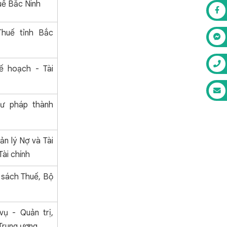
uế Bắc Ninh
huế tỉnh Bắc
ế hoạch - Tài
ư pháp thành
n lý Nợ và Tài
Tài chính
 sách Thuế, Bộ
vụ - Quản trị,
Trung ương