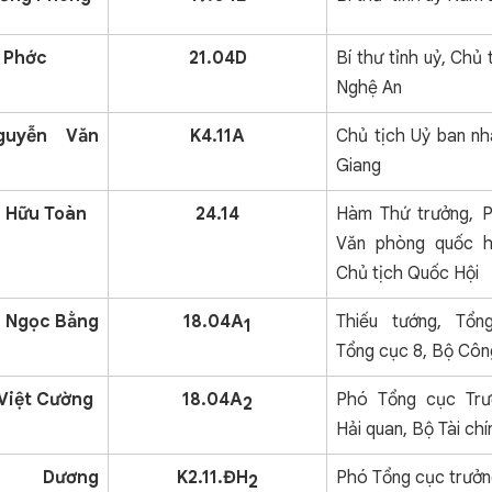
 Phớc
21.04D
Bí thư tỉnh uỷ, Chủ
Nghệ An
guyễn Văn
K4.11A
Chủ tịch Uỷ ban nh
Giang
 Hữu Toàn
24.14
Hàm Thứ trưởng, 
Văn phòng quốc hộ
Chủ tịch Quốc Hội
 Ngọc Bằng
18.04A
Thiếu tướng, Tổn
1
Tổng cục 8, Bộ Côn
Việt Cường
18.04A
Phó Tổng cục Trư
2
Hải quan, Bộ Tài chí
ễn Dương
K2.11.ĐH
Phó Tổng cục trưởn
2