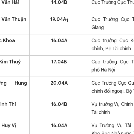
 Văn Hải
14.04B
Cục Trưởng Cục Th
 Văn Thuận
19.04A
Cục Trưởng Cục T
1
Giang
c Khoa
16.04A
Cục trưởng Cục K
chính, Bộ Tài chính
Kim Thuỷ
17.04B
Cục trưởng Cục T
phố Hà Nội
ương Hùng
20.04A
Cục Trưởng Cục Quả
chính đối ngoại, Bộ 
ình Thi
16.04B
Vụ trưởng Vụ Chính
Tài chính
 Huy Vị
16.04A
Vụ Trưởng Vụ Tài 
Kho Bạc Nhà nước 