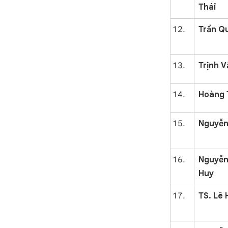
Thái
Trần Q
Trịnh V
Hoàng 
Nguyễn
Nguy
Huy
TS. Lê