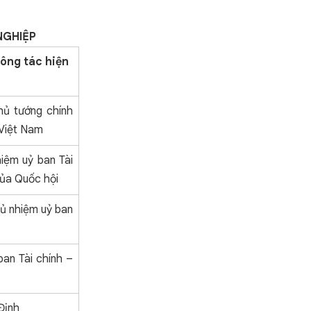
NGHIỆP
công tác hiện
ủ tướng chính
Việt Nam
iệm uỷ ban Tài
ủa Quốc hội
ủ nhiệm uỷ ban
an Tài chính –
Định