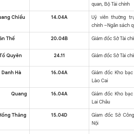
quan, Bộ Tài chính
uang Chiểu
14.04A
Uỷ viên thường tr
chính –Ngân sách q
ăn Thế
20.04B
Giám đốc Sở Tài ch
Tố Quyên
24.11
Giám đốc Sở Tài ch
 Danh Hà
16.04A
Giám đốc Kho bạc 
Lào Cai
ễn Quang
16.04A
Giám đốc Kho bạc 
Lai Châu
 Hồng Thăng
15.04D
Gíam đốc Sở Công
Nội