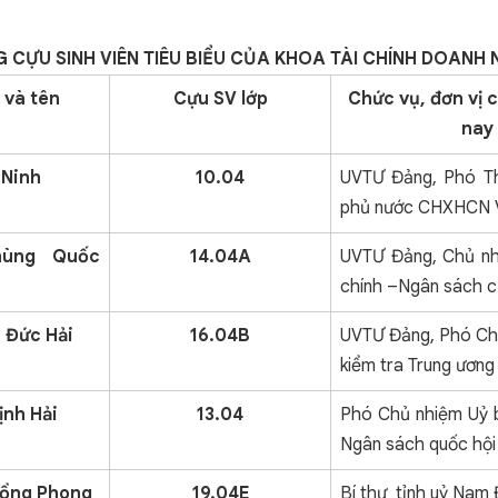
 CỰU SINH VIÊN TIÊU BIỂU CỦA KHOA TÀI CHÍNH DOANH 
 và tên
Cựu SV lớp
Chức vụ, đơn vị 
nay
 Ninh
10.04
UVTƯ Đảng, Phó Th
phủ nước CHXHCN 
hùng Quốc
14.04A
UVTƯ Đảng, Chủ nh
chính –Ngân sách c
 Đức Hải
16.04B
UVTƯ Đảng, Phó Ch
kiểm tra Trung ương
ịnh Hải
13.04
Phó Chủ nhiệm Uỷ b
Ngân sách quốc hội
ồng Phong
19.04E
Bí thư tỉnh uỷ Nam 