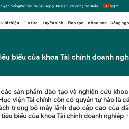
VN
ruyền thống
Văn bản tài liệu
Góp ý
Thư viện
Lịch công tác tuần
Giới thiệu
Tin tức
Tuyển sinh
Đào tạo
Khoa học - Công ng
êu biểu của khoa Tài chính doanh nghi
ấp các sản phẩm đào tạo và nghiên cứu khoa 
ọc viện Tài chính còn có quyền tự hào là cái
ch trong bộ máy lãnh đạo cấp cao của đất 
tiêu biểu của khoa Tài chính doanh nghiệp 