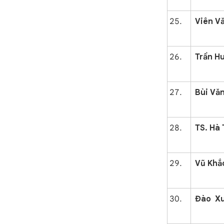
Viên V
Trần H
Bùi Vă
TS. Hà 
Vũ Khắ
Đào Xu