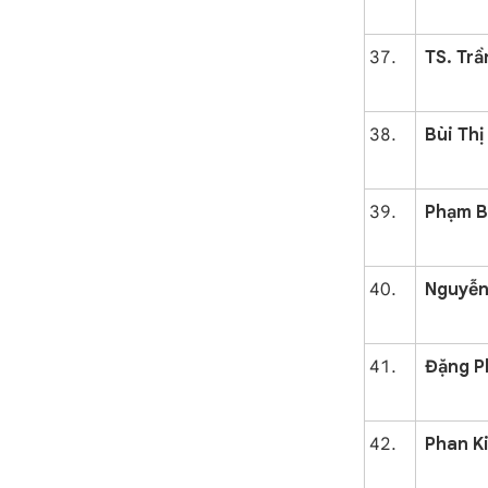
TS. Trầ
Bùi Th
Phạm B
Nguyễn
Đặng P
Phan K