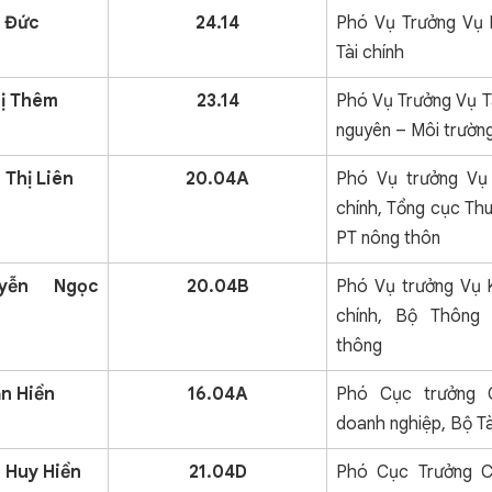
t Đức
24.14
Phó Vụ Trưởng Vụ 
Tài chính
hị Thêm
23.14
Phó Vụ Trưởng Vụ Tà
nguyên – Môi trườn
 Thị Liên
20.04A
Phó Vụ trưởng Vụ
chính, Tổng cục Thu
PT nông thôn
uyễn Ngọc
20.04B
Phó Vụ trưởng Vụ 
chính, Bộ Thông 
thông
ăn Hiền
16.04A
Phó Cục trưởng C
doanh nghiệp, Bộ Tà
 Huy Hiền
21.04D
Phó Cục Trưởng C