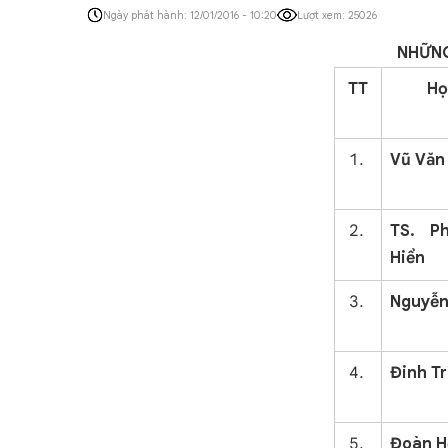
Ngày phát hành: 12/01/2016 - 10:20
Lượt xem: 25026
NHỮNG
TT
Họ
Vũ Văn
TS. P
Hiển
Nguyễn
Đinh Tr
Đoàn H