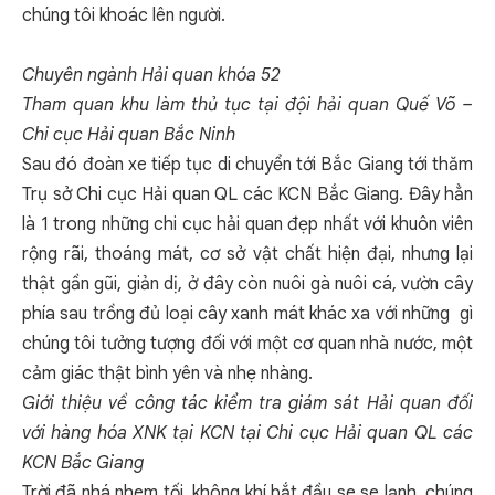
chúng tôi khoác lên người.
Chuyên ngành Hải quan khóa 52
Tham quan khu làm thủ tục tại đội hải quan Quế Võ –
Chi cục Hải quan Bắc Ninh
Sau đó đoàn xe tiếp tục di chuyển tới Bắc Giang tới thăm
Trụ sở Chi cục Hải quan QL các KCN Bắc Giang. Đây hẳn
là 1 trong những chi cục hải quan đẹp nhất với khuôn viên
rộng rãi, thoáng mát, cơ sở vật chất hiện đại, nhưng lại
thật gần gũi, giản dị, ở đây còn nuôi gà nuôi cá, vườn cây
phía sau trồng đủ loại cây xanh mát khác xa với những gì
chúng tôi tưởng tượng đối với một cơ quan nhà nước, một
cảm giác thật bình yên và nhẹ nhàng.
Giới thiệu về công tác kiểm tra giám sát Hải quan đối
với hàng hóa XNK tại KCN
tại Chi
cục
Hải quan QL các
KCN Bắc Giang
Trời đã nhá nhem tối, không khí bắt đầu se se lạnh, chúng