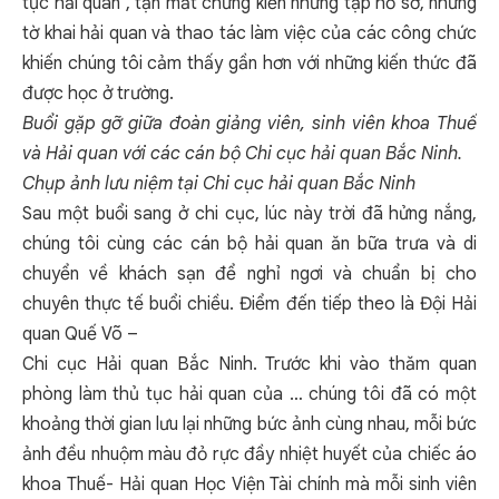
tục hải quan , tận mắt chứng kiến những tập hồ sơ, những
tờ khai hải quan và thao tác làm việc của các công chức
khiến chúng tôi cảm thấy gần hơn với những kiến thức đã
được học ở trường.
Buổi gặp gỡ giữa đoàn giảng viên, sinh viên khoa Thuế
và Hải quan với các cán bộ Chi cục hải quan Bắc Ninh.
Chụp ảnh lưu niệm tại Chi cục hải quan Bắc Ninh
Sau một buổi sang ở chi cục, lúc này trời đã hửng nắng,
chúng tôi cùng các cán bộ hải quan ăn bữa trưa và di
chuyển về khách sạn để nghỉ ngơi và chuẩn bị cho
chuyên thực tế buổi chiều. Điểm đến tiếp theo là Đội Hải
quan Quế Võ –
Chi cục Hải quan Bắc Ninh. Trước khi vào thăm quan
phòng làm thủ tục hải quan của … chúng tôi đã có một
khoảng thời gian lưu lại những bức ảnh cùng nhau, mỗi bức
ảnh đều nhuộm màu đỏ rực đầy nhiệt huyết của chiếc áo
khoa Thuế- Hải quan Học Viện Tài chính mà mỗi sinh viên