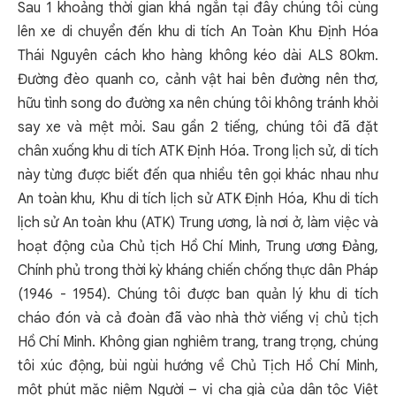
Sau 1 khoảng thời gian khá ngắn tại đây chúng tôi cùng
lên xe di chuyển đến khu di tích An Toàn Khu Định Hóa
Thái Nguyên cách kho hàng không kéo dài ALS 80km.
Đường đèo quanh co, cảnh vật hai bên đường nên thơ,
hữu tình song do đường xa nên chúng tôi không tránh khỏi
say xe và mệt mỏi. Sau gần 2 tiếng, chúng tôi đã đặt
chân xuống khu di tích ATK Định Hóa. Trong lịch sử, di tích
này từng được biết đến qua nhiều tên gọi khác nhau như
An toàn khu, Khu di tích lịch sử ATK Định Hóa, Khu di tích
lịch sử An toàn khu (ATK) Trung ương, là nơi ở, làm việc và
hoạt động của Chủ tịch Hồ Chí Minh, Trung ương Đảng,
Chính phủ trong thời kỳ kháng chiến chống thực dân Pháp
(1946 - 1954). Chúng tôi được ban quản lý khu di tích
cháo đón và cả đoàn đã vào nhà thờ viếng vị chủ tịch
Hồ Chí Minh. Không gian nghiêm trang, trang trọng, chúng
tôi xúc động, bùi ngùi hướng về Chủ Tịch Hồ Chí Minh,
một phút mặc niệm Người – vị cha già của dân tộc Việt