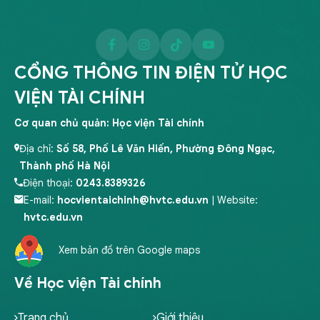
CỔNG THÔNG TIN ĐIỆN TỬ HỌC
VIỆN TÀI CHÍNH
Cơ quan chủ quản: Học viện Tài chính
Địa chỉ:
Số 58, Phố Lê Văn Hiến, Phường Đông Ngạc,
Thành phố Hà Nội
Điện thoại:
0243.8389326
E-mail:
hocvientaichinh@hvtc.edu.vn
| Website:
hvtc.edu.vn
Xem bản đồ trên Google maps
Về Học viện Tài chính
Trang chủ
Giới thiệu