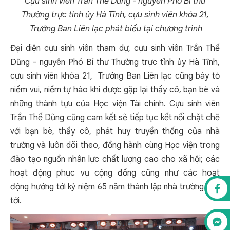
Cựu sinh viên Trần Thế Dũng - nguyên Phó Bí thư
Thường trực tỉnh ủy Hà Tĩnh, cựu sinh viên khóa 21,
Trưởng Ban Liên lạc phát biểu tại chương trình
Đại diện cựu sinh viên tham dự, cựu sinh viên Trần Thế
Dũng - nguyên Phó Bí thư Thường trực tỉnh ủy Hà Tĩnh,
cựu sinh viên khóa 21, Trưởng Ban Liên lạc cũng bày tỏ
niềm vui, niềm tự hào khi được gặp lại thầy cô, bạn bè và
những thành tựu của Học viện Tài chính. Cựu sinh viên
Trần Thế Dũng cũng cam kết sẽ tiếp tục kết nối chặt chẽ
với bạn bè, thầy cô, phát huy truyền thống của nhà
trường và luôn dõi theo, đồng hành cùng Học viện trong
đào tạo nguồn nhân lực chất lượng cao cho xã hội; các
hoạt động phục vụ cộng đồng cũng như các hoạt
động hướng tới kỷ niệm 65 năm thành lập nhà trường sắp
tới.