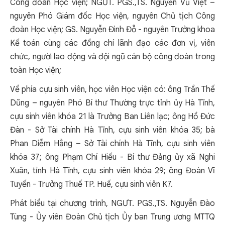
Công đoàn Học viện; NGƯT. PGS.,TS. Nguyễn Vũ Việt –
nguyên Phó Giám đốc Học viện, nguyên Chủ tịch Công
đoàn Học viện; GS. Nguyễn Đình Đỗ - nguyên Trưởng khoa
Kế toán cùng các đồng chí lãnh đạo các đơn vị, viên
chức, người lao động và đội ngũ cán bộ công đoàn trong
toàn Học viện;
Về phía cựu sinh viên, học viên Học viện có: ông Trần Thế
Dũng – nguyên Phó Bí thư Thường trực tỉnh ủy Hà Tĩnh,
cựu sinh viên khóa 21 là Trưởng Ban Liên lạc; ông Hồ Đức
Đàn - Sở Tài chính Hà Tĩnh, cựu sinh viên khóa 35; bà
Phan Diễm Hằng – Sở Tài chính Hà Tĩnh, cựu sinh viên
khóa 37; ông Phạm Chí Hiếu - Bí thư Đảng ủy xã Nghi
Xuân, tỉnh Hà Tĩnh, cựu sinh viên khóa 29; ông Đoàn Vĩ
Tuyến - Trưởng Thuế TP. Huế, cựu sinh viên K7.
Phát biểu tại chương trình, NGƯT. PGS.,TS. Nguyễn Đào
Tùng - Ủy viên Đoàn Chủ tịch Ủy ban Trung ương MTTQ