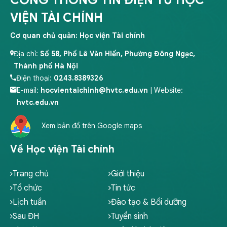
CỔNG THÔNG TIN ĐIỆN TỬ HỌC
VIỆN TÀI CHÍNH
Cơ quan chủ quản: Học viện Tài chính
Địa chỉ:
Số 58, Phố Lê Văn Hiến, Phường Đông Ngạc,
Thành phố Hà Nội
Điện thoại:
0243.8389326
E-mail:
hocvientaichinh@hvtc.edu.vn
| Website:
hvtc.edu.vn
Xem bản đồ trên Google maps
Về Học viện Tài chính
Trang chủ
Giới thiệu
Tổ chức
Tin tức
Lịch tuần
Đào tạo & Bồi dưỡng
Sau ĐH
Tuyển sinh